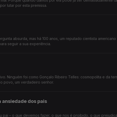
 mal. Porque quando damos por ela pode já ser demasiadamente ta
por lutar por esta premissa.
gunta absurda, mas há 100 anos, um reputado cientista americano
ara seguir a sua experiência.
vo. Ninguém foi como Gonçalo Ribeiro Telles: cosmopolita e da terr
do povo, um verdadeiro senhor.
 ansiedade dos pais
u pai – o que devemos fazer, o que nos é proibido, o que prejudic