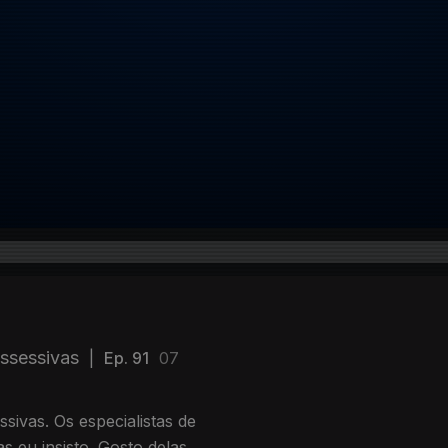
ossessivas
|
Ep. 91
07
sivas. Os especialistas de
 eu insisto. Gosto delas