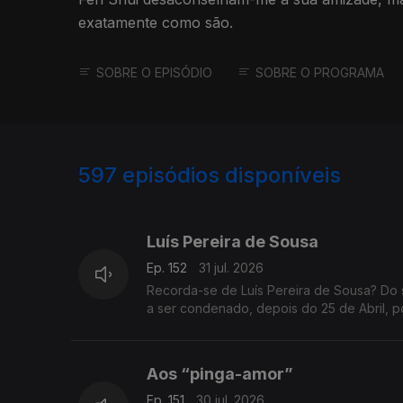
exatamente como são.
SOBRE O EPISÓDIO
SOBRE O PROGRAMA
597
episódios disponíveis
942692
938383
935488
Luís Pereira de Sousa
Ep. 152
31 jul. 2026
Recorda-se de Luís Pereira de Sousa? Do 
a ser condenado, depois do 25 de Abril, p
Aos “pinga-amor”
Ep. 151
30 jul. 2026