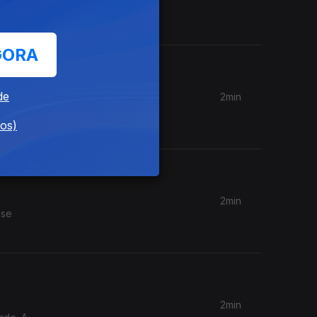
 nossa
GORA
de
2min
irmãos de
dos)
2min
 se
2min