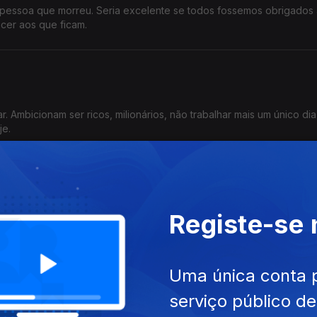
a pessoa que morreu. Seria excelente se todos fossemos obrigados
cer aos que ficam.
. Ambicionam ser ricos, milionários, não trabalhar mais um único dia
je.
as não têm segredos
Registe-se
 papas não têm segredos. Pelo menos os últimos quatro com quem pri
 do Dia de hoje.
Uma única conta 
serviço público d