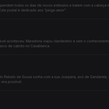
ependem todos os dias de novos estímulos e batem com a cabeça 
Este postal é dedicado aos “pinga-amor”.
sável aconteceu. Maradona viajou clandestino e sem o conheciment
asco de cabrito no Casablanca.
o Rebelo de Sousa sonha com a sua Joaquina, avó de Gandarela, 
 era possível.