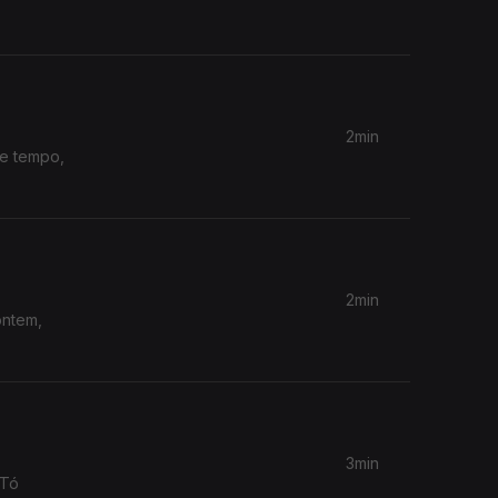
2min
te tempo,
2min
ontem,
3min
 Tó