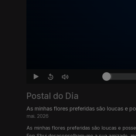
Postal do Dia
As minhas flores preferidas são loucas e p
mai. 2026
As minhas flores preferidas são loucas e posses
Fen Shui desaconselham-me a sua amizade, mas