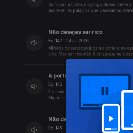
As frases escritas no jazigo dizem sobre 
escrever as palavras que desejamos ofere
Não desejes ser rico
Ep. 147
24 jul. 2026
Milhões de pessoas jogam à sorte e ao azar
vida. Mas ser rico não é coisa que se dese
A portuguesa para quem os pap
Ep. 146
23 jul. 2026
É a mais antiga vaticanista e para ela os
Miguel é a personagem principal do Postal
Não depende tudo de ti
Ep. 145
22 jul. 2026