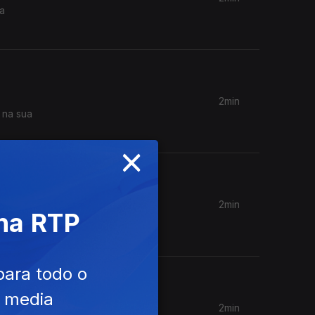
 a
2min
 na sua
×
2min
 na RTP
vou. Aura
para todo o
e media
2min