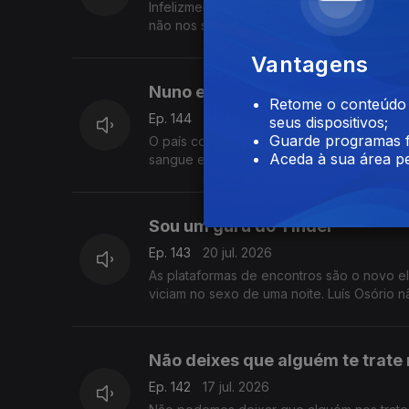
Infelizmente, nem tudo depende da força 
não nos serve, todos o faríamos. Ainda ass
Vantagens
Nuno e Henrique
Retome o conteúdo a
Ep. 144
21 jul. 2026
seus dispositivos;
Guarde programas f
O país conhece-os desde que eram crianças
Aceda à sua área pe
sangue e a sua história foi feita de tragédi
Sou um guru do Tinder
Ep. 143
20 jul. 2026
As plataformas de encontros são o novo 
viciam no sexo de uma noite. Luís Osório 
Não deixes que alguém te trate
Ep. 142
17 jul. 2026