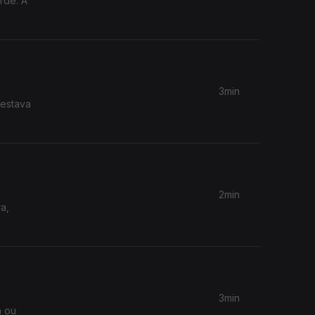
rde. A
3min
 estava
2min
a,
3min
a ou