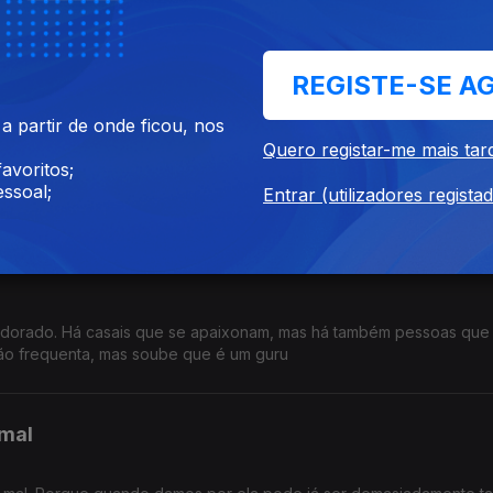
de vontade de cada um. Se fosse fácil mudarmos de vida quando a
im vale a pena acreditar.
REGISTE-SE A
 partir de onde ficou, nos
Quero registar-me mais tar
avoritos;
. E nunca mais os perdeu de vista. São dois poderosos talentos, 
ssoal;
a e aplausos.
Entrar (utilizadores regista
eldorado. Há casais que se apaixonam, mas há também pessoas que
não frequenta, mas soube que é um guru
 mal