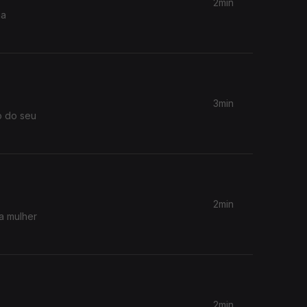
2min
na
3min
o do seu
2min
a mulher
2min