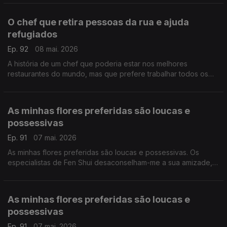
sua parte.
O chef que retira pessoas da rua e ajuda
refugiados
Ep. 92
08 mai. 2026
A história de um chef que poderia estar nos melhores
restaurantes do mundo, mas que prefere trabalhar todos os
dias para que o mundo seja um bocadinho melhor. Ele faz a
sua parte.
As minhas flores preferidas são loucas e
possessivas
Ep. 91
07 mai. 2026
As minhas flores preferidas são loucas e possessivas. Os
especialistas de Fen Shui desaconselham-me a sua amizade,
mas eu insisto. Gosto delas exatamente como são.
As minhas flores preferidas são loucas e
possessivas
Ep. 91
07 mai. 2026