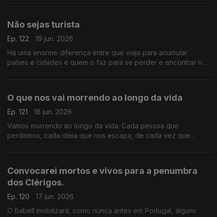
maneira
Não sejas turista
Ep. 122
19 jun. 2026
Há uma enorme diferença entre que viaja para acumular
países e cidades e quem o faz para se perder e encontrar nos
lugares que visita. Os primeiros são turistas, os segundos
viajantes
O que nos vai morrendo ao longo da vida
Ep. 121
18 jun. 2026
Vamos morrendo ao longo da vida. Cada pessoa que
perdemos, cada ideia que nos escapa, de cada vez que
acordamos de um sonho, morremos um bocadinho ou muito
Convocarei mortos e vivos para a penumbra
dos Clérigos.
Ep. 120
17 jun. 2026
O Babell mobilizará, como nunca antes em Portugal, alguns