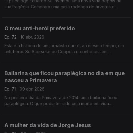
O psicólogo Eduardo Sá inventou uma nova vida depois da
sua tragédia. Comprara uma casa rodeada de árvores e
silêncio, mas uma queda condenou-o a uma cadeira de rodas
O meu anti-herói preferido
Ep. 72
10 abr. 2026
Esta é a história de um jornalista que é, ao mesmo tempo, um
anti-herói. Se Scorsese ou Coppola o conhecessem
realizariam um filme sobre a sua vida. Chama-se José Plácido
Júnior
Bailarina que ficou paraplégica no dia em que
nasceu a Primavera
Ep. 71
09 abr. 2026
No primeiro dia da Primavera de 2014, uma bailarina ficou
paraplégica. O que podia ter sido uma morte em vida
transformou-se num ato revolucionário e artístico.
A mulher da vida de Jorge Jesus