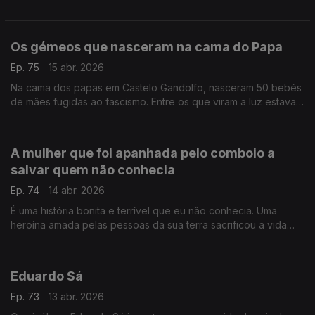
a dizer que seria diferente se fosse rico, estou a constatar um
facto
Os gémeos que nasceram na cama do Papa
Ep. 75
15 abr. 2026
Na cama dos papas em Castelo Gandolfo, nasceram 50 bebés
de mães fugidas ao fascismo. Entre os que viram a luz estavam
Eugénio Pio e Pio Eugénio, gémeos que ficaram para a história
A mulher que foi apanhada pelo comboio a
salvar quem não conhecia
Ep. 74
14 abr. 2026
É uma história bonita e terrível que eu não conhecia. Uma
heroína amada pelas pessoas da sua terra sacrificou a vida
para salvar uma outra mulher de ser esmagada por um
comboio
Eduardo Sá
Ep. 73
13 abr. 2026