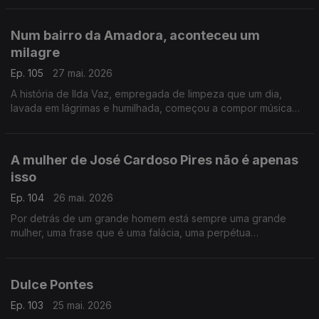
Lilli.
Num bairro da Amadora, aconteceu um
milagre
Ep. 105
27 mai. 2026
A história de Ilda Vaz, empregada de limpeza que um dia,
lavada em lágrimas e humilhada, começou a compor música
para fugir à tristeza. Vingou-se de todo o sofrimento, de toda
a perversidade
A mulher de José Cardoso Pires não é apenas
isso
Ep. 104
26 mai. 2026
Por detrás de um grande homem está sempre uma grande
mulher, uma frase que é uma falácia, uma perpétua
condenação à subalternidade. Contamos hoje a história de
Edite, a que nunca esteve atrás
Dulce Pontes
Ep. 103
25 mai. 2026