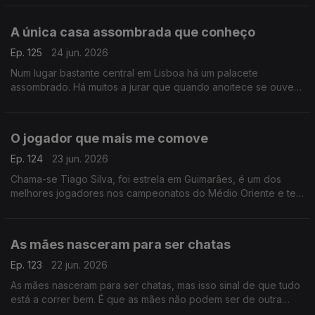
A única casa assombrada que conheço
Ep. 125
24 jun. 2026
Num lugar bastante central em Lisboa há um palacete
assombrado. Há muitos a jurar que quando anoitece se ouvem
gemidos e gritos de mulher.
O jogador que mais me comove
Ep. 124
23 jun. 2026
Chama-se Tiago Silva, foi estrela em Guimarães, é um dos
melhores jogadores nos campeonatos do Médio Oriente e tem
a história de vida mais comovente entre todas as que conheço
As mães nasceram para ser chatas
Ep. 123
22 jun. 2026
As mães nasceram para ser chatas, mas isso sinal de que tudo
está a correr bem. É que as mães não podem ser de outra
maneira, o mundo seria ainda pior se elas fossem de outra