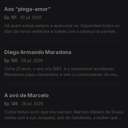
Aos “pinga-amor”
Ep. 151
30 jul. 2026
Há quem esteja sempre a apaixonar-se. Dependem todos os
dias de novos estímulos e batem com a cabeça na parede
quando são tocados pela solidão. Este postal é dedicado aos
“pinga-amor”.
Diego Armando Maradona
Ep. 150
29 jul. 2026
Tinha 23 anos, o ano era 1983, e o impensável aconteceu.
Maradona viajou clandestino e sem o conhecimento do seu
clube e acabou em Viseu a jantar um churrasco de cabrito no
Casablanca.
A avó de Marcelo
Ep. 149
28 jul. 2026
Todos temos avós que nos marcam. Marcelo Rebelo de Sousa
sonha com a sua Joaquina, avó de Gandarela, a mulher que o
obrigou a descobrir que a felicidade era possível.