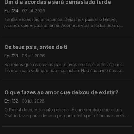
Um dia acordas e será demasiado tarde
Ep. 134
07 jul. 2026
Tantas vezes não arriscamos. Deixamos passar o tempo,
juramos que é para amanhã. Acontece-nos a todos, mas o
Postal de hoje é um grito de alerta, um aviso para a vida que
nunca desacelera.
Os teus pais, antes de ti
Ep. 133
06 jul. 2026
Sabemos que os nossos pais e avós existiram antes de nós.
Tiveram uma vida que não nos incluía. Não sabiam o nosso
nome, não nos imaginavam sequer. Sabemos, mas não é linear.
O que fazes ao amor que deixou de existir?
Ep. 132
03 jul. 2026
O Postal de hoje é muito pessoal. É um exercício que o Luís
Osório faz a partir de uma pergunta feita pelo filho mais velho.
Contudo, é mais um Postal, principalmente acerca de nós que
o ouvimos e não acerca dele.