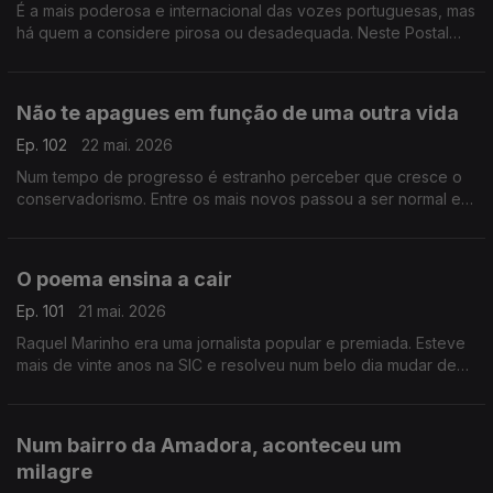
É a mais poderosa e internacional das vozes portuguesas, mas
há quem a considere pirosa ou desadequada. Neste Postal
procuramos as razões para tal destempero quando se fala de
Dulce Pontes
Não te apagues em função de uma outra vida
Ep. 102
22 mai. 2026
Num tempo de progresso é estranho perceber que cresce o
conservadorismo. Entre os mais novos passou a ser normal e
até desejável controlar namorados e namoradas. Não é normal
O poema ensina a cair
Ep. 101
21 mai. 2026
Raquel Marinho era uma jornalista popular e premiada. Esteve
mais de vinte anos na SIC e resolveu num belo dia mudar de
vida. E teve uma ideia completamente maluca: dedicar-se a
divulgar poesia
Num bairro da Amadora, aconteceu um
milagre