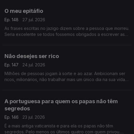
O meu epitáfio
Ep. 148
27 jul. 2026
As frases escritas no jazigo dizem sobre a pessoa que morreu.
Seria excelente se todos fossemos obrigados a escrever as
palavras que desejamos oferecer aos que ficam.
Não desejes ser rico
Ep. 147
24 jul. 2026
Milhões de pessoas jogam à sorte e ao azar. Ambicionam ser
ricos, milionários, não trabalhar mais um único dia na sua vida.
Mas ser rico não é coisa que se deseje.
A portuguesa para quem os papas não têm
segredos
Ep. 146
23 jul. 2026
É a mais antiga vaticanista e para ela os papas não têm
segredos. Pelo menos os últimos quatro com quem privou.