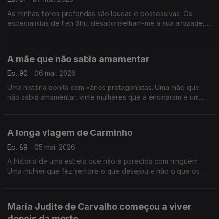
As minhas flores preferidas são loucas e possessivas. Os
especialistas de Fen Shui desaconselham-me a sua amizade,
mas eu insisto. Gosto delas exatamente como são.
A mãe que não sabia amamentar
Ep. 90
06 mai. 2026
Uma história bonita com vários protagonistas. Uma mãe que
não sabia amamentar, vinte mulheres que a ensinaram e um
filho que nasceu de uma relação com o mítico chefe de um
bando.
A longa viagem de Carminho
Ep. 89
05 mai. 2026
A história de uma estrela que não é parecida com ninguém.
Uma mulher que fez sempre o que desejou e não o que os
outros desejavam que fizesse. Carminho é a figura do Postal
do Dia
Maria Judite de Carvalho começou a viver
depois da morte