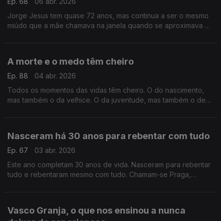
Ep. 68
06 abr. 2026
Jorge Jesus tem quase 72 anos, mas continua a ser o mesmo
miúdo que a mãe chamava na janela quando se aproximava a
hora do almoço. A mãe Elisa, a mulher da sua vida
A morte e o medo têm cheiro
Ep. 88
04 abr. 2026
Todos os momentos das vidas têm cheiro. O do nascimento,
mas também o da velhice. O da juventude, mas também o de
meia-idade. Há um cheiro para tudo, até para a proximidade
da morte.
Nasceram há 30 anos para rebentar com tudo
Ep. 67
03 abr. 2026
Este ano completam 30 anos de vida. Nasceram para rebentar
tudo e rebentaram mesmo com tudo. Chamam-se Praga,
Teatro Praga e hoje o Postal do Dia é para eles.
Vasco Granja, o que nos ensinou a nunca