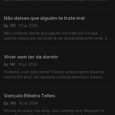
sexo de uma noite. Luís Osório não frequenta, mas soube que
é um guru
Não deixes que alguém te trate mal
Ep. 142
17 jul. 2026
Não podemos deixar que alguém nos trate mal. Porque
quando damos por ela pode já ser demasiadamente tarde. A
vida e a felicidade possível também passa por lutar por esta
premissa.
Viver sem ter de dormir
Ep. 141
16 jul. 2026
Podemos viver sem dormir? Parece uma pergunta absurda,
mas há 100 anos, um reputado cientista americano estava
convencido de que sim. E o mundo parou para seguir a sua
experiência.
Gonçalo Ribeiro Telles
Ep. 140
15 jul. 2026
Morreu há quase seis anos, mas continua vivo. Ninguém foi