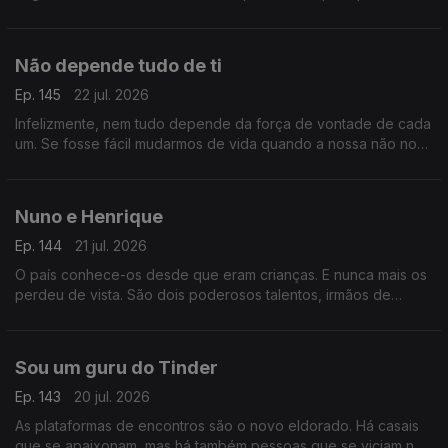
Aura Miguel é a personagem principal do Postal do Dia de
hoje.
Não depende tudo de ti
Ep. 145
22 jul. 2026
Infelizmente, nem tudo depende da força de vontade de cada
um. Se fosse fácil mudarmos de vida quando a nossa não nos
serve, todos o faríamos. Ainda assim vale a pena acreditar.
Nuno e Henrique
Ep. 144
21 jul. 2026
O país conhece-os desde que eram crianças. E nunca mais os
perdeu de vista. São dois poderosos talentos, irmãos de
sangue e a sua história foi feita de tragédia e aplausos.
Sou um guru do Tinder
Ep. 143
20 jul. 2026
As plataformas de encontros são o novo eldorado. Há casais
que se apaixonam, mas há também pessoas que se viciam no