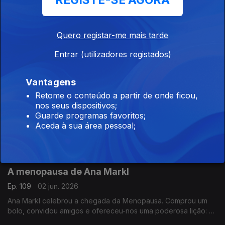
REGISTE-SE AGORA
em Portugal
A primeira e última palavra que te sai da boca
Ep. 111
04 jun. 2026
Quero registar-me mais tarde
A primeira palavra que dizemos é tão importante como a última.
Entrar (utilizadores registados)
Ou como a que não nos saiu da boca na altura certa ou a
palavra de que nos arrependemos de ter dito. É um tema
fascinante
Vantagens
João Lagos e a pulhice
Retome o conteúdo a partir de onde ficou,
nos seus dispositivos;
Ep. 110
03 jun. 2026
Guarde programas favoritos;
João Lagos é um dos maiores empreendedores da história do
Aceda à sua área pessoal;
desporto português. Um sonhador pragmático a quem a vida
tratou muito bem e muito mal. E que sofreu a maior pulhice que
há memória
A menopausa de Ana Markl
Ep. 109
02 jun. 2026
Ana Markl celebrou a chegada da Menopausa. Comprou um
bolo, convidou amigos e ofereceu-nos uma poderosa lição: a
de que é fundamental fazer da vida uma oportunidade de ser