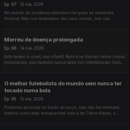
Ep. 97
15 mai. 2026
No mundo do jornalismo televisivo há quem se mantenha
invisível. Não nos lembramos dos seus nomes, mas são
essenciais, guardam a essência da profissão e a sua coragem
é lendária
Morreu de doença prolongada
Ep. 96
14 mai. 2026
Este tempo é cruel, mas infantil. Nunca se fizeram tantas coisas
inomináveis, mas também nunca tanto nos infantilizaram. Somos
crianças num recreio de escola primária, talvez seja altura de
crescer
O melhor futebolista do mundo sem nunca ter
tocado numa bola
Ep. 95
13 mai. 2026
Podemos procurar no fundo do poço, mas não há nenhuma
história como esta. Inesquecível vida a de Carlos Kaiser, o
melhor futebolista do mundo sem nunca ter tocado numa bola.