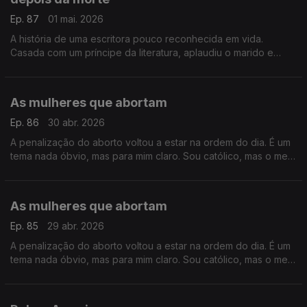
Ep. 87
01 mai. 2026
A história de uma escritora pouco reconhecida em vida.
Casada com um príncipe da literatura, aplaudiu o marido e
ficou na sua sombra, mas a morte ofereceu-lhe uma segunda
vida
As mulheres que abortam
Ep. 86
30 abr. 2026
A penalização do aborto voltou a estar na ordem do dia. É um
tema nada óbvio, mas para mim claro. Sou católico, mas o meu
pensamento foi moldado pelas minhas amigas que abortaram
As mulheres que abortam
Ep. 85
29 abr. 2026
A penalização do aborto voltou a estar na ordem do dia. É um
tema nada óbvio, mas para mim claro. Sou católico, mas o meu
pensamento foi moldado pelas minhas amigas que abortaram.