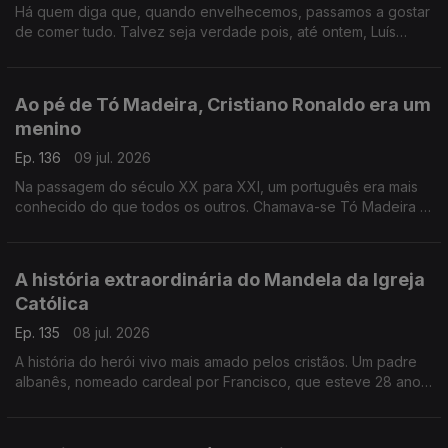
Há quem diga que, quando envelhecemos, passamos a gostar
de comer tudo. Talvez seja verdade pois, até ontem, Luís
Osório detestava iscas. Adorou comê-las, mas ficou confuso e
perturbado.
Ao pé de Tó Madeira, Cristiano Ronaldo era um
menino
Ep. 136
09 jul. 2026
Na passagem do século XX para XXI, um português era mais
conhecido do que todos os outros. Chamava-se Tó Madeira e
o seu nome ainda é uma lenda nos cinco continentes.
A história extraordinária do Mandela da Igreja
Católica
Ep. 135
08 jul. 2026
A história do herói vivo mais amado pelos cristãos. Um padre
albanês, nomeado cardeal por Francisco, que esteve 28 anos
preso e foi barbaramente torturado pelo regime albanês.