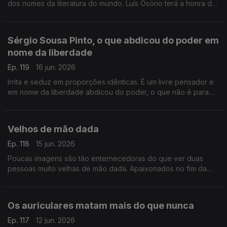
dos nomes da literatura do mundo. Luís Osório terá a honra de
encerrar o Festival e aqui anuncia que convocará mortos e
vivos
Sérgio Sousa Pinto, o que abdicou do poder em
nome da liberdade
Ep. 119
16 jun. 2026
Irrita e seduz em proporções idênticas. É um livre pensador e
em nome da liberdade abdicou do poder, o que não é para
todos. Neste Postal do Dia o retrato de Sérgio Sousa Pinto
Velhos de mão dada
Ep. 118
15 jun. 2026
Poucas imagens são tão enternecedoras do que ver duas
pessoas muito velhas de mão dada. Apaixonados no fim da
vida. Apaixonados como se estivessem no princípio ou fossem
eternos
Os auriculares matam mais do que nunca
Ep. 117
12 jun. 2026