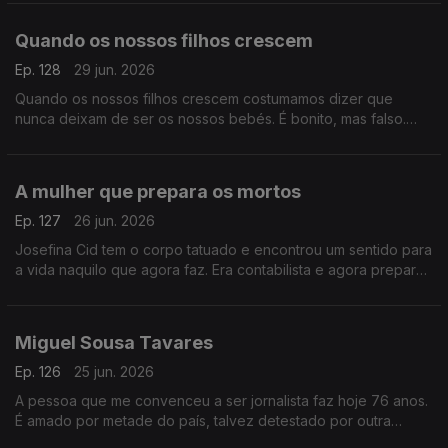
Quando os nossos filhos crescem
Ep. 128
29 jun. 2026
Quando os nossos filhos crescem costumamos dizer que
nunca deixam de ser os nossos bebés. É bonito, mas falso.
Porque eles, quando corre bem, tornam-se uma outra coisa.
A mulher que prepara os mortos
Ep. 127
26 jun. 2026
Josefina Cid tem o corpo tatuado e encontrou um sentido para
a vida naquilo que agora faz. Era contabilista e agora prepara
os mortos para a sua última despedida. É para ela o Postal do
Dia.
Miguel Sousa Tavares
Ep. 126
25 jun. 2026
A pessoa que me convenceu a ser jornalista faz hoje 76 anos.
É amado por metade do país, talvez detestado por outra
metade. Mas é único, radicalmente solitário, livre e indomável.