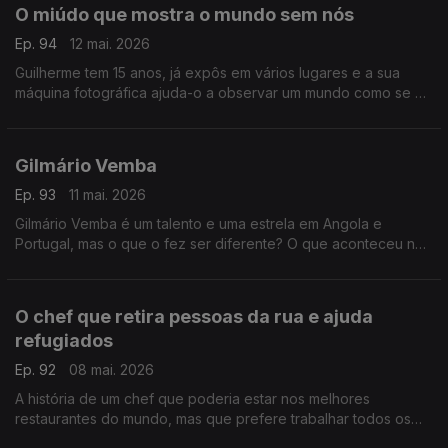
O miúdo que mostra o mundo sem nós
Ep. 94
12 mai. 2026
Guilherme tem 15 anos, já expôs em vários lugares e a sua
máquina fotográfica ajuda-o a observar um mundo como se o
ser humano não existisse. Desde os 11 que se embrenhou na
floresta.
Gilmário Vemba
Ep. 93
11 mai. 2026
Gilmário Vemba é um talento e uma estrela em Angola e
Portugal, mas o que o fez ser diferente? O que aconteceu na
sua vida de criança pobre no bairro de Sambizanga?
O chef que retira pessoas da rua e ajuda
refugiados
Ep. 92
08 mai. 2026
A história de um chef que poderia estar nos melhores
restaurantes do mundo, mas que prefere trabalhar todos os
dias para que o mundo seja um bocadinho melhor. Ele faz a