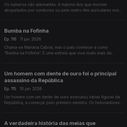
Os números são alarmantes. A maioria dos que morrem
atropelados por comboios ou pelo metro têm auriculares nos
ouvidos. Mas a morte não é o único perigo
Bumba na Fofinha
Ep. 116
11 jun. 2026
Chama-se Mariana Cabral, mas o país conhece-a como
“Bumba na Fofinha”. É uma estrela que vive muito mais da
sombra do que das luzes, mas da sua imperfeição fez nascer
um mundo novo
Um homem com dente de ouro foi o principal
assassino da República
Ep. 115
10 jun. 2026
Um homem com um dente de ouro executou várias figuras da
República, a começar pelo primeiro-ministro. Os historiadores
chamaram a “Noite Sangrenta” a essa madrugada de 1921
A verdadeira história das meias que