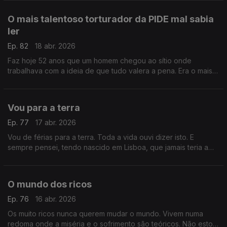
O mais talentoso torturador da PIDE mal sabia
ler
Ep. 82
18 abr. 2026
Faz hoje 52 anos que um homem chegou ao sítio onde
trabalhava com a ideia de que tudo valera a pena. Era o mais
respeitado torturador da PIDE embora mal soubesse ler
Vou para a terra
Ep. 77
17 abr. 2026
Vou de férias para a terra. Toda a vida ouvi dizer isto. E
sempre pensei, tendo nascido em Lisboa, que jamais teria a
possibilidade de dizer o mesmo do que talvez não saibam a
sorte que têm .
O mundo dos ricos
Ep. 76
16 abr. 2026
Os muito ricos nunca querem mudar o mundo. Vivem numa
redoma onde a miséria e o sofrimento são teóricos. Não estou