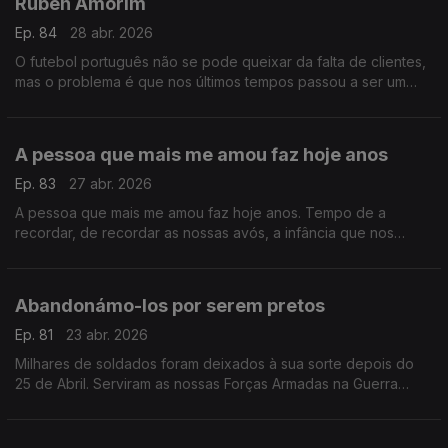
Ruben Amorim
Ep. 84
28 abr. 2026
O futebol português não se pode queixar da falta de clientes,
mas o problema é que nos últimos tempos passou a ser um
produto caro. E por causa disso apareceu a pirataria que tem
vindo a retirar tanto dinheiro ao futebol
A pessoa que mais me amou faz hoje anos
Ep. 83
27 abr. 2026
A pessoa que mais me amou faz hoje anos. Tempo de a
recordar, de recordar as nossas avós, a infância que nos
escapou, a memória do que em nós nunca deixará de ser vida
.
Abandonámo-los por serem pretos
Ep. 81
23 abr. 2026
Milhares de soldados foram deixados à sua sorte depois do
25 de Abril. Serviram as nossas Forças Armadas na Guerra
Colonial, mas eram pretos e não tiveram lugar no avião de
regresso.