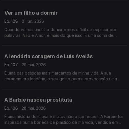
livre
Ver um filho a dormir
Ep. 108
01 jun. 2026
Quando vemos um filho dormir é-nos difícil de explicar por
palavras. Não é Amor, é mais do que isso. É uma soma de
coisas, algumas contraditórias, algumas que nos amedrontam
A lendária coragem de Luís Avelãs
Ep. 107
29 mai. 2026
É uma das pessoas mais marcantes da minha vida. A sua
coragem era lendária, o seu gosto para a provocação uma
delícia e a sua carreira no jornalismo fala por si. Ninguém é
como Luís Avelãs
A Barbie nasceu prostituta
Ep. 106
28 mai. 2026
É uma história deliciosa e muitos não a conhecem. A Barbie foi
inspirada numa boneca de plástico de má vida, vendida em
lojas pornográficas em Berlim e Munique e que se chamava