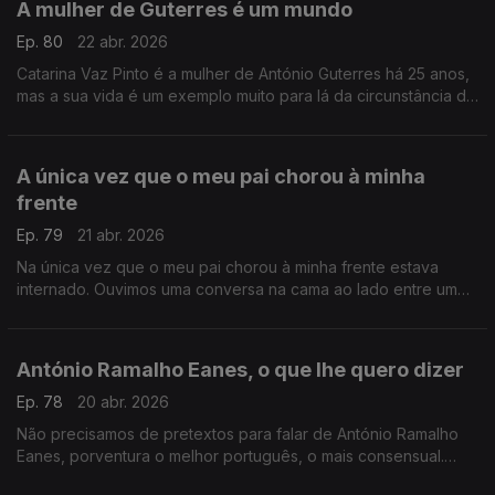
A mulher de Guterres é um mundo
Ep. 80
22 abr. 2026
Catarina Vaz Pinto é a mulher de António Guterres há 25 anos,
mas a sua vida é um exemplo muito para lá da circunstância de
uma relação com um dos homens mais mediáticos do mundo .
A única vez que o meu pai chorou à minha
frente
Ep. 79
21 abr. 2026
Na única vez que o meu pai chorou à minha frente estava
internado. Ouvimos uma conversa na cama ao lado entre um
filho e uma mãe. Recordo-a hoje, para que também possas
chorar.
António Ramalho Eanes, o que lhe quero dizer
Ep. 78
20 abr. 2026
Não precisamos de pretextos para falar de António Ramalho
Eanes, porventura o melhor português, o mais consensual.
Escrevo hoje o postal com tudo o que lhe quero dizer.