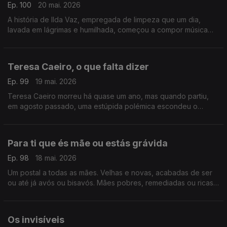
Ep. 100
20 mai. 2026
A história de Ilda Vaz, empregada de limpeza que um dia,
lavada em lágrimas e humilhada, começou a compor música
para fugir à tristeza. Vingou-se de todo o sofrimento, de toda
a perversidade
Teresa Caeiro, o que falta dizer
Ep. 99
19 mai. 2026
Teresa Caeiro morreu há quase um ano, mas quando partiu,
em agosto passado, uma estúpida polémica escondeu o
essencial. Talvez seja tempo de ser feita justiça a uma mulher
única
Para ti que és mãe ou estás grávida
Ep. 98
18 mai. 2026
Um postal a todas as mães. Velhas e novas, acabadas de ser
ou até já avós ou bisavós. Mães pobres, remediadas ou ricas.
Para ti, também. Para ti que foste mãe ou tens um bebé na
barriga
Os invisíveis