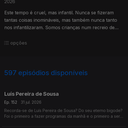
2026
Este tempo é cruel, mas infantil. Nunca se fizeram
tantas coisas inomináveis, mas também nunca tanto
nos infantilizaram. Somos crianças num recreio de
escola primária, talvez seja altura de crescer
opções
597
episódios disponíveis
942692
938383
935488
931472
927698
923874
919705
916474
912651
Luís Pereira de Sousa
Ep. 152
31 jul. 2026
Recorda-se de Luís Pereira de Sousa? Do seu eterno bigode?
Foi o primeiro a fazer programas da manhã e o primeiro a ser
condenado, depois do 25 de Abril, por abuso da liberdade de
imprensa.