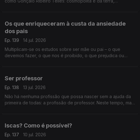
como Gonçalo Ribeiro Telles: cosmopolita e da terra,
monárquico e republicano, privilegiado e do povo, um
verdadeiro senhor.
Os que enriqueceram à custa da ansiedade
dos pais
Ep. 139
14 jul. 2026
Multiplicam-se os estudos sobre ser mãe ou pai – o que
devemos fazer, o que nos é proibido, o que prejudica ou
beneficia os nossos filhos. Uma indústria da perfeição ou um
ridículo absoluto?
Ser professor
Ep. 138
13 jul. 2026
Não há nenhuma profissão que possa nascer sem a ajuda da
primeira de todas: a profissão de professor. Neste tempo, mais
do que nunca, ser professor pode ser a chave para um mundo
decente.
Iscas? Como é possível?
Ep. 137
10 jul. 2026