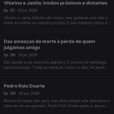
Vitorino e Janita: irmãos próximos e distantes
Ep. 131
02 jul. 2026
Vitorino e Janita Salomé são irmãos, mas gastaram uma vida a
tentar encontrar um caminho próprio. É uma metáfora sobre a
vida, por vezes temos de “matar” quem amamos para sermos
realmente livres.
Das ameaças de morte à perda de quem
julgámos amigo
Ep. 130
01 jul. 2026
Dar opinião é um exercício diabólico. É preciso ter estômago
para prosseguir. Todas as semanas, todos os dias, há quem
não goste. E há quem ameace, insulte e pressione. Espantoso
que haja tantos idiotas.
Pedro Rolo Duarte
Ep. 129
30 jun. 2026
Morreu há quase dez anos, mas dizia sempre que detestava a
ideia de ser sexagenário. Pedro Rolo Duarte partiu e deixou
um vazio por preencher… no país, jornalismo e na vida.