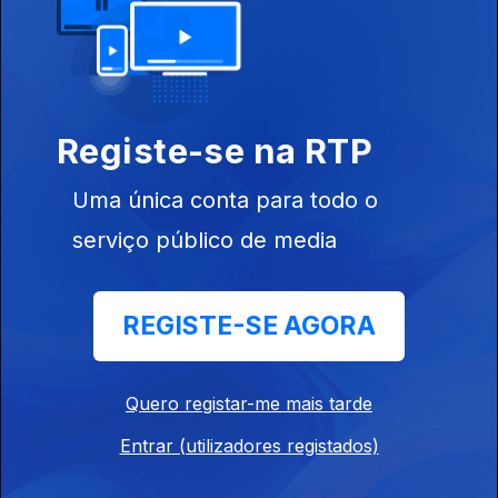
Ep. 10
12 abr. 2024
O Fotógrafo Sergio Santimano
Ep. 9
11 abr. 2024
Registe-se na RTP
Uma única conta para todo o
O escritor Germano Almeida
serviço público de media
Ep. 8
10 abr. 2024
REGISTE-SE AGORA
Editor e escritor Jacques dos Santos
Ep. 7
09 abr. 2024
Quero registar-me mais tarde
Entrar (utilizadores registados)
Investigador Francisco Noa