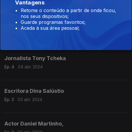
Ep. 6
08 abr. 2024
Vantagens
Retome o conteúdo a partir de onde ficou,
nos seus dispositivos;
Guarde programas favoritos;
Poetisa Ana Paula Tavares
Aceda à sua área pessoal;
Ep. 5
05 abr. 2024
Jornalista Tony Tcheka
Ep. 4
04 abr. 2024
Escritora Dina Salústio
Ep. 3
03 abr. 2024
Actor Daniel Martinho,