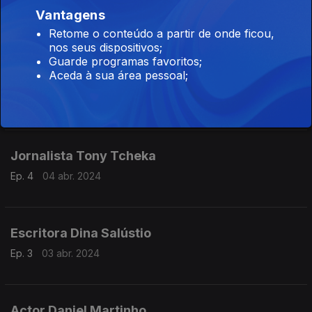
Investigador Francisco Noa
Vantagens
Ep. 6
08 abr. 2024
Retome o conteúdo a partir de onde ficou,
nos seus dispositivos;
Guarde programas favoritos;
Aceda à sua área pessoal;
Poetisa Ana Paula Tavares
Ep. 5
05 abr. 2024
Jornalista Tony Tcheka
Ep. 4
04 abr. 2024
Escritora Dina Salústio
Ep. 3
03 abr. 2024
Actor Daniel Martinho,