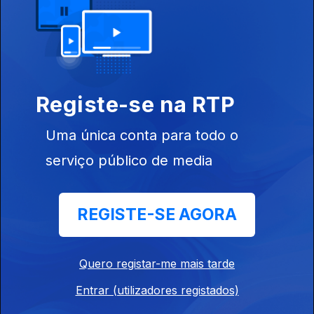
Médico Amado Jacinto
Ep. 10
12 abr. 2024
O Fotógrafo Sergio Santimano
Registe-se na RTP
Ep. 9
11 abr. 2024
Uma única conta para todo o
O escritor Germano Almeida
serviço público de media
Ep. 8
10 abr. 2024
REGISTE-SE AGORA
Editor e escritor Jacques dos Santos
Ep. 7
09 abr. 2024
Quero registar-me mais tarde
Entrar (utilizadores registados)