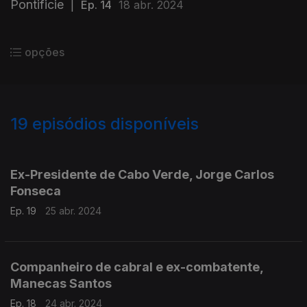
Pontificie
|
Ep. 14
18 abr. 2024
opções
19
episódios disponíveis
760714
759492
Ex-Presidente de Cabo Verde, Jorge Carlos
Fonseca
Ep. 19
25 abr. 2024
Companheiro de cabral e ex-combatente,
Manecas Santos
Ep. 18
24 abr. 2024