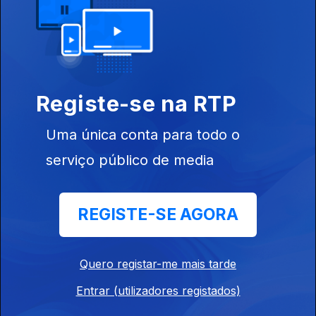
Médico Amado Jacinto
Ep. 10
12 abr. 2024
O Fotógrafo Sergio Santimano
Registe-se na RTP
Ep. 9
11 abr. 2024
Uma única conta para todo o
O escritor Germano Almeida
serviço público de media
Ep. 8
10 abr. 2024
REGISTE-SE AGORA
Editor e escritor Jacques dos Santos
Ep. 7
09 abr. 2024
Quero registar-me mais tarde
Entrar (utilizadores registados)
Investigador Francisco Noa