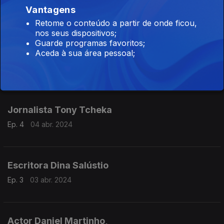
Vantagens
Ep. 6
08 abr. 2024
Retome o conteúdo a partir de onde ficou,
nos seus dispositivos;
Guarde programas favoritos;
Aceda à sua área pessoal;
Poetisa Ana Paula Tavares
Ep. 5
05 abr. 2024
Jornalista Tony Tcheka
Ep. 4
04 abr. 2024
Escritora Dina Salústio
Ep. 3
03 abr. 2024
Actor Daniel Martinho,