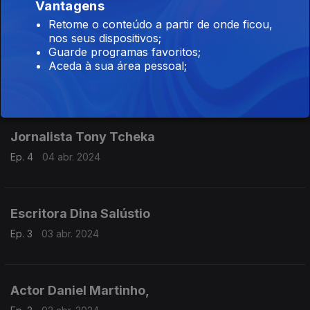
Ep. 6
08 abr. 2024
Vantagens
Retome o conteúdo a partir de onde ficou,
nos seus dispositivos;
Guarde programas favoritos;
Poetisa Ana Paula Tavares
Aceda à sua área pessoal;
Ep. 5
05 abr. 2024
Jornalista Tony Tcheka
Ep. 4
04 abr. 2024
Escritora Dina Salústio
Ep. 3
03 abr. 2024
Actor Daniel Martinho,