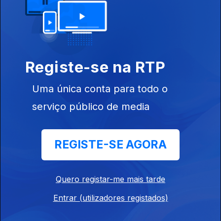
Ep. 10
12 abr. 2024
O Fotógrafo Sergio Santimano
Ep. 9
11 abr. 2024
Registe-se na RTP
Uma única conta para todo o
O escritor Germano Almeida
serviço público de media
Ep. 8
10 abr. 2024
REGISTE-SE AGORA
Editor e escritor Jacques dos Santos
Ep. 7
09 abr. 2024
Quero registar-me mais tarde
Entrar (utilizadores registados)
Investigador Francisco Noa