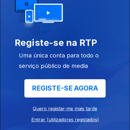
Médico Amado Jacinto
Ep. 10
12 abr. 2024
O Fotógrafo Sergio Santimano
Registe-se na RTP
Ep. 9
11 abr. 2024
Uma única conta para todo o
O escritor Germano Almeida
serviço público de media
Ep. 8
10 abr. 2024
REGISTE-SE AGORA
Editor e escritor Jacques dos Santos
Ep. 7
09 abr. 2024
Quero registar-me mais tarde
Entrar (utilizadores registados)
Investigador Francisco Noa