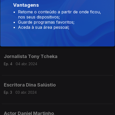
Vantagens
Ep. 6
08 abr. 2024
Retome o conteúdo a partir de onde ficou,
nos seus dispositivos;
Guarde programas favoritos;
Aceda à sua área pessoal;
Poetisa Ana Paula Tavares
Ep. 5
05 abr. 2024
Jornalista Tony Tcheka
Ep. 4
04 abr. 2024
Escritora Dina Salústio
Ep. 3
03 abr. 2024
Actor Daniel Martinho,