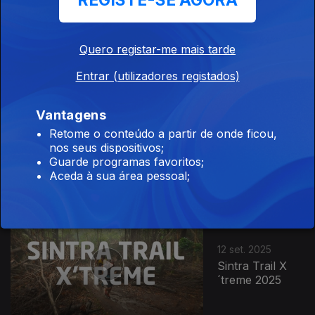
REGISTE-SE AGORA
18 set. 2025
Trail Encostas
de Xira
Quero registar-me mais tarde
Entrar (utilizadores registados)
Vantagens
17 set. 2025
Retome o conteúdo a partir de onde ficou,
Corrida das
nos seus dispositivos;
Avenidas Novas
Guarde programas favoritos;
Aceda à sua área pessoal;
12 set. 2025
Sintra Trail X
´treme 2025