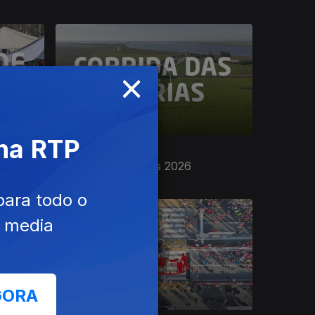
×
 na RTP
05 mar. 2026
Corrida das Lezírias 2026
para todo o
e media
GORA