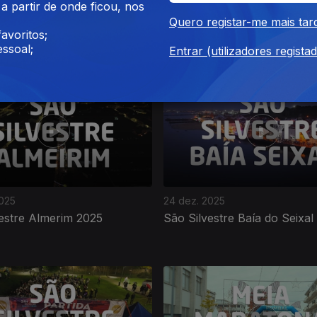
 partir de onde ficou, nos
026
08 fev. 2026
Quero registar-me mais tar
o Ancião Ultra Trail 2026
Campeonatos Nacionais de 
avoritos;
em Estrada 2026
ssoal;
Entrar (utilizadores regista
2025
24 dez. 2025
estre Almerim 2025
São Silvestre Baía do Seixal