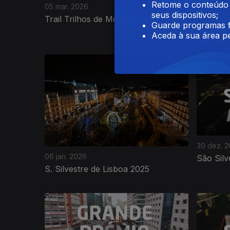
Retome o conteúdo a
05 mar. 2026
05 mar. 2
seus dispositivos;
Trail Trilhos de Mértola 2026
Terras d
Guarde programas f
Aceda à sua área pe
896835
30 dez. 
06 jan. 2026
São Silv
S. Silvestre de Lisboa 2025