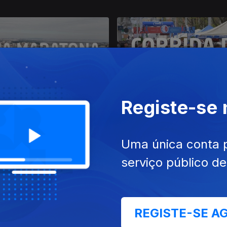
Registe-se
026
26 mar. 2026
ratona do Seixal 2026
Corrida de São José 2026
Uma única conta 
serviço público d
REGISTE-SE A