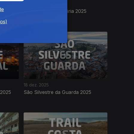
09 jan. 2026
de
10 km
São Silvestre de Leiria 2025
dos)
18 dez. 2025
 2025
São Silvestre da Guarda 2025