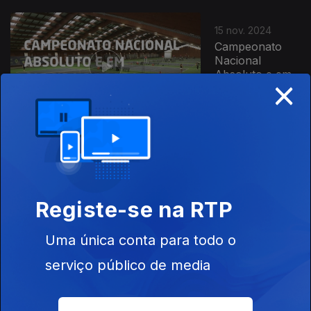
15 nov. 2024
Campeonato
Nacional
Absoluto e em
×
Cadeira de
Rodas 2024
12 nov. 2024
Loulé Ladies
Open W35
Registe-se na RTP
2024
Uma única conta para todo o
serviço público de media
12 nov. 2024
Faro Ladies