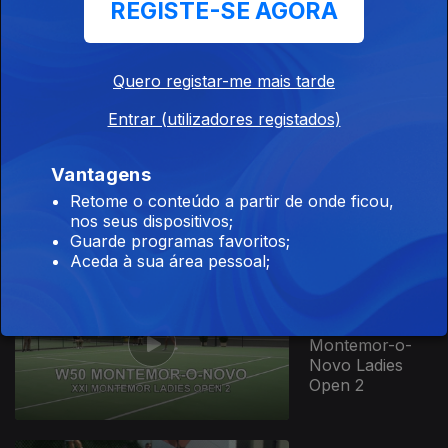
Open W35
REGISTE-SE AGORA
2024
Quero registar-me mais tarde
Entrar (utilizadores registados)
17 set. 2024
Santarém
Vantagens
Ladies Open
W25 2024
Retome o conteúdo a partir de onde ficou,
nos seus dispositivos;
Guarde programas favoritos;
Aceda à sua área pessoal;
27 jun. 2024
W50
Montemor-o-
Novo Ladies
Open 2