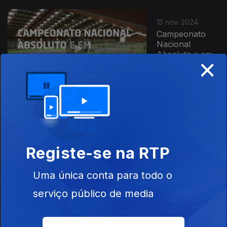
15 nov. 2024
Campeonato
Nacional
Absoluto e em
×
Cadeira de
Rodas 2024
12 nov. 2024
Loulé Ladies
Open W35
Registe-se na RTP
2024
Uma única conta para todo o
serviço público de media
12 nov. 2024
Faro Ladies