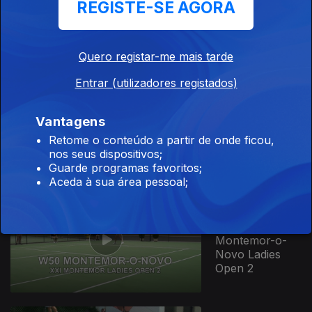
Open W35
REGISTE-SE AGORA
2024
Quero registar-me mais tarde
Entrar (utilizadores registados)
17 set. 2024
Santarém
Vantagens
Ladies Open
W25 2024
Retome o conteúdo a partir de onde ficou,
nos seus dispositivos;
Guarde programas favoritos;
Aceda à sua área pessoal;
27 jun. 2024
W50
Montemor-o-
Novo Ladies
Open 2