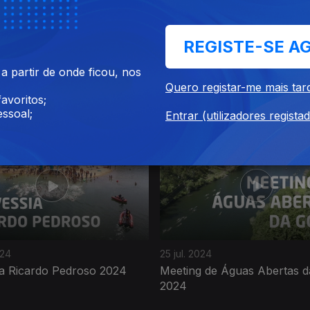
REGISTE-SE A
25
19 ago. 2025
 partir de onde ficou, nos
rty Algarve 2025
Meeting de Águas Abertas 
Quero registar-me mais tar
2025
avoritos;
ssoal;
Entrar (utilizadores regista
024
25 jul. 2024
ia Ricardo Pedroso 2024
Meeting de Águas Abertas 
2024