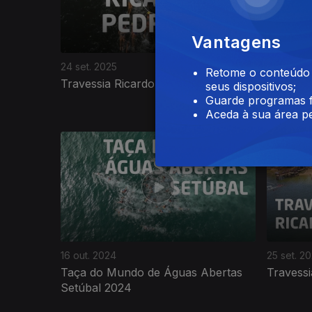
Vantagens
24 set. 2025
11 set. 20
Retome o conteúdo a
Travessia Ricardo Pedroso 2025
Swim Pa
seus dispositivos;
Guarde programas f
Aceda à sua área pe
785603
16 out. 2024
25 set. 2
Taça do Mundo de Águas Abertas
Travess
Setúbal 2024