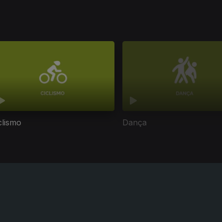
clismo
Dança