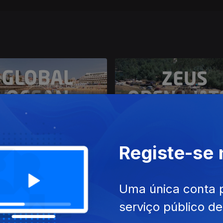
Registe-se
26
17 jun. 2026
Ocean Cascais 2026
Zeus Open Water Grand Pri
Uma única conta 
serviço público d