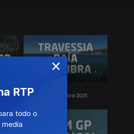
×
 na RTP
08 out. 2025
x 2026
Travessia de Sesimbra 2025
para todo o
e media