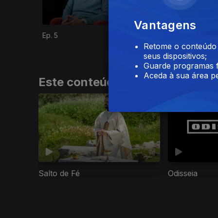
Vantagens
Ep. 5
Ep. 6
Retome o conteúdo a
seus dispositivos;
Guarde programas f
Aceda à sua área pe
Este conteúdo faz parte de Sér
Salto de Fé
Odisseia