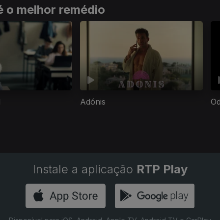
é o melhor remédio
l
Adónis
Od
Instale a aplicação
RTP Play