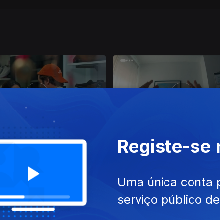
Registe-se
Ep. 3
Uma única conta 
serviço público d