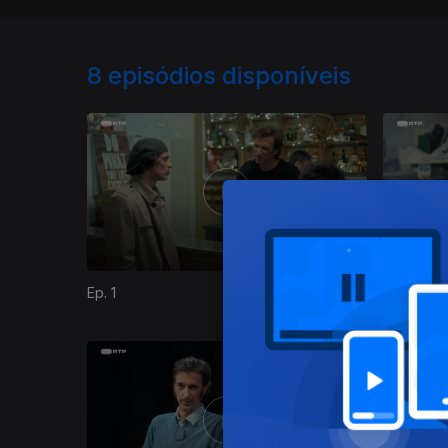
8
episódios disponíveis
Ep. 1
Ep. 2
859592