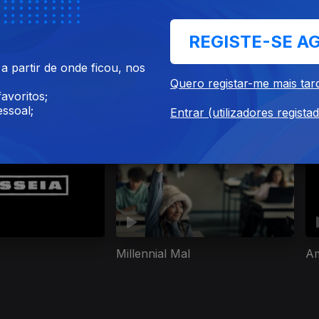
REGISTE-SE A
Ep. 7
 partir de onde ficou, nos
Quero registar-me mais tar
avoritos;
ssoal;
Entrar (utilizadores regista
ies nacionais
Millennial Mal
A