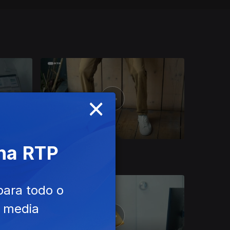
×
 na RTP
Ep. 4
para todo o
e media