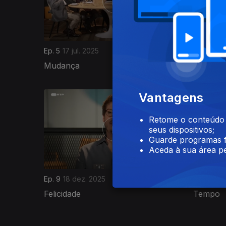
Ep. 5
17 jul. 2025
Ep. 6
24 j
Mudança
Família
903839
Vantagens
Retome o conteúdo a
seus dispositivos;
Guarde programas f
Aceda à sua área pe
Ep. 9
18 dez. 2025
Ep. 10
08 
Felicidade
Tempo