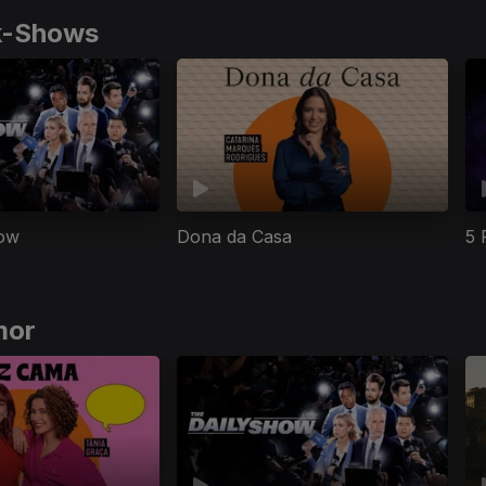
lk-Shows
how
Dona da Casa
5 
mor