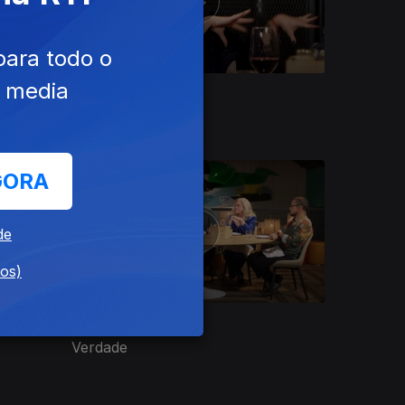
para todo o
e media
Ep. 8
11 dez. 2025
Saudade
GORA
de
dos)
Ep. 12
22 jan. 2026
Verdade