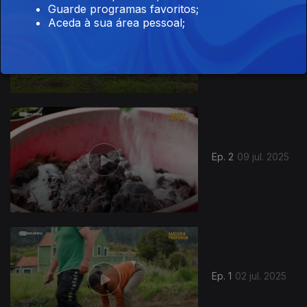
Guarde programas favoritos;
Aceda à sua área pessoal;
Ep. 3
16 jul. 2025
861455
Ep. 2
09 jul. 2025
Ep. 1
02 jul. 2025