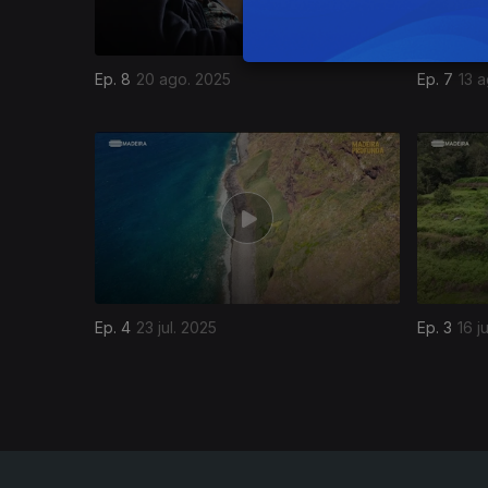
Ep. 8
20 ago. 2025
Ep. 7
13 
861455
Ep. 4
23 jul. 2025
Ep. 3
16 j