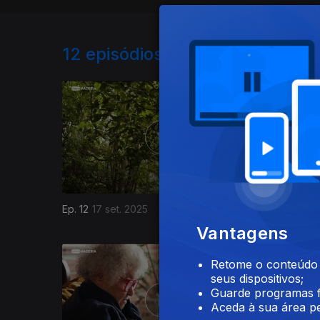
12
episódios disponíveis
Ep. 12
17 set. 2025
Ep. 11
10 s
Vantagens
Retome o conteúdo a
seus dispositivos;
Guarde programas f
Aceda à sua área pe