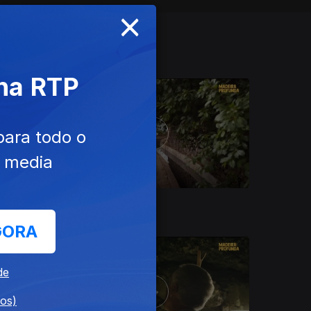
×
 na RTP
para todo o
e media
Ep. 9
27 ago. 2025
GORA
de
dos)