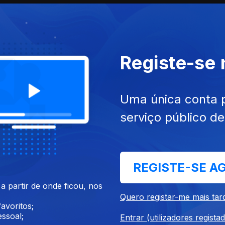
Registe-se
Uma única conta 
serviço público d
et. 2025
Ep. 10
03 set. 2025
REGISTE-SE A
 partir de onde ficou, nos
Quero registar-me mais tar
avoritos;
ssoal;
Entrar (utilizadores regista