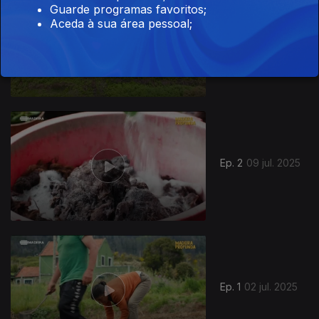
Guarde programas favoritos;
Aceda à sua área pessoal;
Ep. 3
16 jul. 2025
861455
Ep. 2
09 jul. 2025
Ep. 1
02 jul. 2025