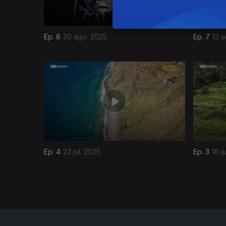
Ep. 8
20 ago. 2025
Ep. 7
13 
861455
Ep. 4
23 jul. 2025
Ep. 3
16 j