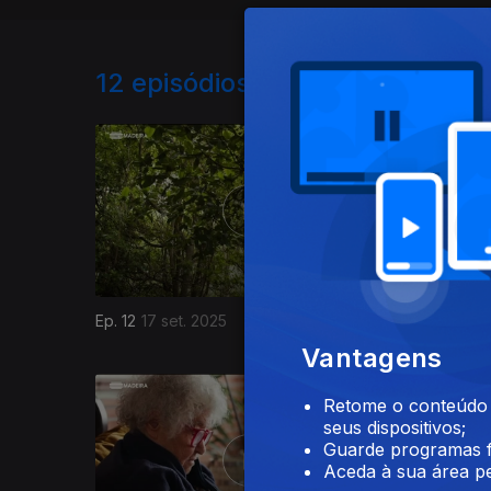
12
episódios disponíveis
Ep. 12
17 set. 2025
Ep. 11
10 s
Vantagens
Retome o conteúdo a
seus dispositivos;
Guarde programas f
Aceda à sua área pe