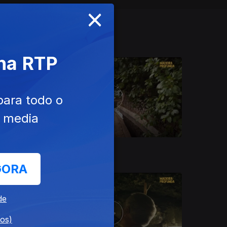
×
 na RTP
para todo o
e media
Ep. 9
27 ago. 2025
GORA
de
dos)