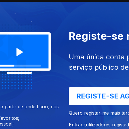
Registe-se
Uma única conta 
serviço público d
et. 2025
Ep. 10
03 set. 2025
REGISTE-SE A
 partir de onde ficou, nos
Quero registar-me mais tar
avoritos;
ssoal;
Entrar (utilizadores regista