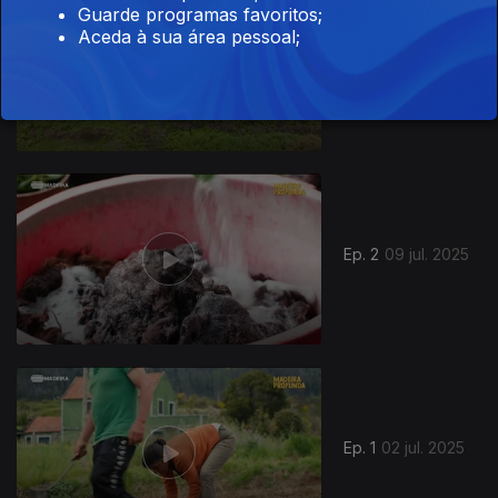
Guarde programas favoritos;
Aceda à sua área pessoal;
Ep. 3
16 jul. 2025
861455
Ep. 2
09 jul. 2025
Ep. 1
02 jul. 2025