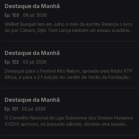
Destaque da Manhã
Ep. 103
06 jul. 2026
Welket Bungué tem em Julho o mês da escrita. Relança o livro
do pai: Cabaró, Djito Tem! Lança também um ensaio académico
da sua autoria, já com 14 anos, que desvenda olhares e
perspectivas.
Destaque da Manhã
Ep. 102
03 jul. 2026
Destaque para o Festival Afro Nation, apoiado pela Rádio RTP
África, e para a 2.ª edição do Jardim de Verão da Fundação
Gulbenkian, que contará com atuações de Soraia Ramos,
Berlok e outros artistas.
Destaque da Manhã
Ep. 101
02 jul. 2026
O Conselho Nacional da Liga Guineense dos Direitos Humanos
(LGDH) aprovou, no passado sábado, durante uma sessão
ordinária, uma Moção de Agradecimento dirigida à União
Europeia.