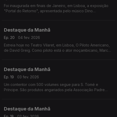
Foi inaugurada em finais de Janeiro, em Lisboa, a exposição
"Portal do Retorno", apresentada pelo músico Dino
D'Santiago, um sonho que nasceu da sua primeira paixão.
Entrevista a Gaelle de Castro.
Destaque da Manhã
Ep. 20
04 fev. 2026
Estreia hoje no Teatro Vilaret, em Lisboa, O Piloto Americano,
de David Greig. Como piloto está o ator moçambicano, Marco
Mendonça. A encenação é de António Simão
Destaque da Manhã
Ep. 19
03 fev. 2026
Um contentor com 500 volumes segue para S. Tomé e
Príncipe. São produtos angariados pela Associação Padre
Manuel António Marques, no distrito de Coimbra. Falamos com
Fátima Loureiro.
Destaque da Manhã
Ep. 18
02 fev. 2026