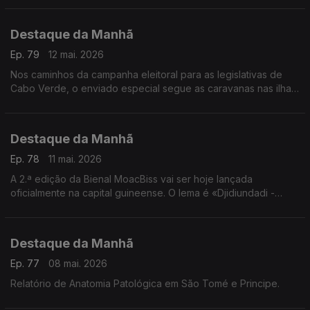
ouvidos pelo jornalista Frederico Pinheiro
Destaque da Manhã
Ep. 79
12 mai. 2026
Nos caminhos da campanha eleitoral para as legislativas de
Cabo Verde, o enviado especial segue as caravanas nas ilhas
do Barlavento
Destaque da Manhã
Ep. 78
11 mai. 2026
A 2.ª edição da Bienal MoacBiss vai ser hoje lançada
oficialmente na capital guineense. O lema é «Djidiundadi -
Intemporalidade e Utopias». Falamos com Mamadu Alimo Djaló
Destaque da Manhã
Ep. 77
08 mai. 2026
Relatório de Anatomia Patológica em São Tomé e Principe.