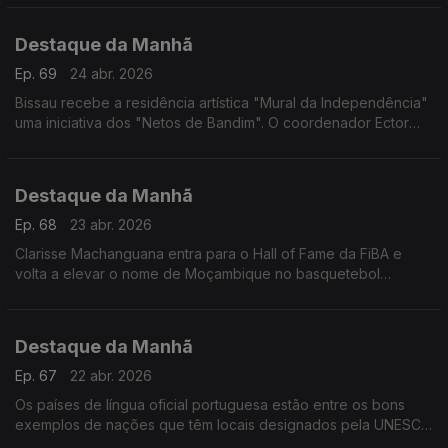
Destaque da Manhã
Ep. 69
24 abr. 2026
Bissau recebe a residência artística "Mural da Independência"
uma iniciativa dos "Netos de Bandim". O coordenador Ector
Cassamá explica
Destaque da Manhã
Ep. 68
23 abr. 2026
Clarisse Machanguana entra para o Hall of Fame da FiBA e
volta a elevar o nome de Moçambique no basquetebol
mundial. Falou com a rádio sobre desporto e fundação
Destaque da Manhã
Ep. 67
22 abr. 2026
Os países de língua oficial portuguesa estão entre os bons
exemplos de nações que têm locais designados pela UNESCO
que são "refúgios vitais para a biodiversidade", Tales