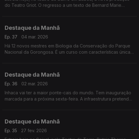
do Teatro Griot. O regresso a um texto de Bernard Marie
Koltès. Até dia 15.
Destaque da Manhã
Ep. 37
04 mar. 2026
Há 12 novos mestres em Biologia da Conservação do Parque
Nacional da Gorongosa. É um curso com características únicas
que resulta de múltiplas colaborações e missões.
Destaque da Manhã
Ep. 36
02 mar. 2026
Inhaca vai ter a maior ponte-cais do mundo. Tem inauguração
marcada para a próxima sexta-feira. A infraestrutura pretende
facilitar o embarque e desembarque.
Destaque da Manhã
Ep. 35
27 fev. 2026