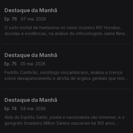
Destaque da Manhã
Ep. 76
07 mai. 2026
O surto mortal de hantavírus no navio cruzeiro MV Hondius,
dúvidas e evidências, na análise do infeciologista Jaime Nina,
do IHM -NOVA
Destaque da Manhã
Ep. 75
05 mai. 2026
Pedrito Cambrão, sociólogo moçambicano, analisa a crença
sobre desaparecimento e atrofia de órgãos genitais que tem
causado violência e mortes. Foi ouvido por Carla Henriques
Destaque da Manhã
Ep. 74
04 mai. 2026
Alda do Espírito Santo, poeta e nacionalista são tomense, e o
geógrafo brasileiro Mílton Santos nasceram há 100 anos.
Ambos são figuras fundamentais e inovadoras