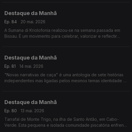
da Medicina, diz Filomena Pereira do IHMT
Destaque da Manhã
Ep. 84
20 mai. 2026
A Sumana di Kriolofonia realizou-se na semana passada em
Bissau. É um movimento para celebrar, valorizar e reflectir
sobre a língua kriol e a identidade nacional. Ouvimos António
Spencer Embaló e Juca Delgado
Destaque da Manhã
Ep. 81
14 mai. 2026
"Novas narrativas de caça" é uma antologia de sete histórias
independentes mas ligadas pelos mesmos temas identidade e
racismo. O criador original da série, Luís Almeida, conversou
com a Fernanda Almeida
Destaque da Manhã
Ep. 80
13 mai. 2026
Tarrafal de Monte Trigo, na ilha de Santo Antão, em Cabo-
Verde. Esta pequena e isolada comunidade piscatória enfrenta
vários desafios é o que nos contam o Nelson e o José Luz,