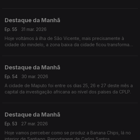
indignação e a tristeza na Guiné-Bissau.
Destaque da Manhã
Ep. 55
31 mar. 2026
Hoje voltámos à ilha de São Vicente, mais precisamente à
cidade do mindelo, a zona baixa da cidade ficou transformada
num rio quando no final de agosto a tempestade erin se
abateu sobre cabo-verde.
Destaque da Manhã
Ep. 54
30 mar. 2026
A cidade de Maputo foi entre os dias 25, 26 e 27 deste mês a
capital da investigação africana ao nível dos países da CPLP.
Destaque da Manhã
Ep. 53
27 mar. 2026
Hoje vamos perceber como se produz a Banana Chips, lá no
interior de Santiago. Reportagem de Carlos Santos.