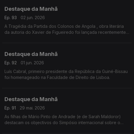
Destaque da Manhã
Ep. 93
02 jun. 2026
A Tragédia da Partida dos Colonos de Angola , obra literária
da autoria do Xavier de Figueiredo foi lançada recentemente
no Palácio da Independência aqui em Lisboa.
Destaque da Manhã
Ep. 92
01 jun. 2026
Luís Cabral, primeiro presidente da República da Guiné-Bissau
foi homenageado na Faculdade de Direito de Lisboa.
Destaque da Manhã
Ep. 91
29 mai. 2026
As filhas de Mário Pinto de Andrade (e de Sarah Maldoror)
destacam os objectivos do Simpósio internacional sobre o
legado cultural e político de Mário Pinto de Andrade que