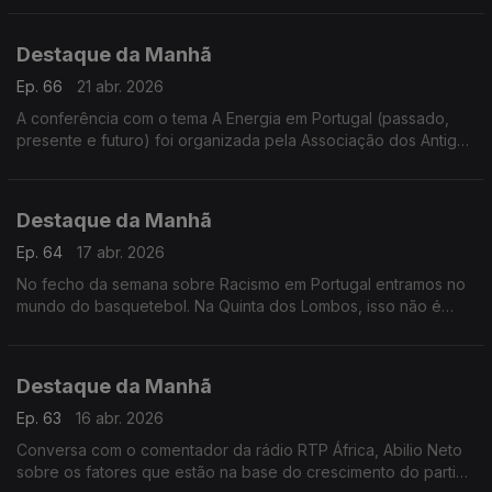
Carvalho Resende explica
Destaque da Manhã
Ep. 66
21 abr. 2026
A conferência com o tema A Energia em Portugal (passado,
presente e futuro) foi organizada pela Associação dos Antigos
Alunos dos Pupilos do Exército
Destaque da Manhã
Ep. 64
17 abr. 2026
No fecho da semana sobre Racismo em Portugal entramos no
mundo do basquetebol. Na Quinta dos Lombos, isso não é
tema, garante o treinador José Leite. O que vinga é o trabalho
e paixão.
Destaque da Manhã
Ep. 63
16 abr. 2026
Conversa com o comentador da rádio RTP África, Abilio Neto
sobre os fatores que estão na base do crescimento do partido