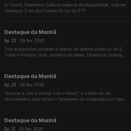
O Tchiloli, Património Cultural Imaterial da Humanidade, está em
destaque. É um dos Pontos de luz de STP
Destaque da Manhã
Ep. 23
09 fev. 2026
Três exposições mostram o talento de artistas plásticos de S.
Tomé e Príncipe. Hoje, ouvimos um deles, Emmerson Quinda, e
também Isabel Mota da «Ilhéu Portátil»
Destaque da Manhã
Ep. 22
06 fev. 2026
"Arriscar a vida e sonhar com o futuro" é o título de um
documentário que retrata o fenómeno da emigração por rotas
clandestinas na Guiné-Bissau. É um trabalho de Djibril Mandjam,
edição de vídeo de Darcicio Monteiro Barbosa. Assistência de
Abubacar Queta
Destaque da Manhã
Ep. 21
05 fev. 2026