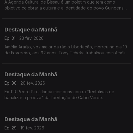
A Agenda Cultural de Bissau é um boletim que tem como
objetivo celebrar a cultura e a identidade do povo Guineense.
Está a assinalar uma década de existência.
Destaque da Manhã
Ep. 31
23 fev. 2026
Amélia Araújo, voz maior da rádio Libertação, morreu no dia 19
de Fevereiro, aos 92 anos. Tony Tcheka trabalhou com Amélia
e lembra uma mulher inspiradiora e determinada.
Destaque da Manhã
Ep. 30
20 fev. 2026
Ex-PR Pedro Pires lança memórias contra "tentativas de
banalizar a proeza" da libertação de Cabo Verde.
Destaque da Manhã
Ep. 29
19 fev. 2026