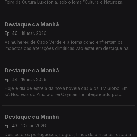
Feira da Cultura Lusofonia, sob o lema “Cultura e Natureza
Unidas no Arquipélago dos Bijagós, Património Mundial
Natural”.
Destaque da Manhã
Ep. 46
18 mar. 2026
As mulheres de Cabo Verde e a forma como enfrentam os
impactos das alterações climáticas vão estar em destaque na
próxima semana na RDP-África. Os repórteres Frederico
Pinheiro e Carlos Santos estão no terreno
Destaque da Manhã
Ep. 44
16 mar. 2026
Hoje é dia de estreia da nova novela das 6 da TV Globo. Em
«A Nobreza do Amor» o rei Cayman II é interpretado por
Welket Bunguê, actor luso-guineense e do mundo.
Destaque da Manhã
Ep. 43
13 mar. 2026
Dois actores portugueses, negros, filhos de africanos, estão a