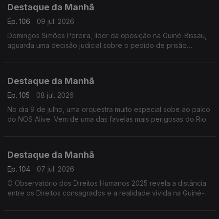
Destaque da Manhã
Frederico Pinheiro
Ep. 106
09 jul. 2026
Domingos Simões Pereira, líder da oposição na Guiné-Bissau,
aguarda uma decisão judicial sobre o pedido de prisão
preventiva feito pela Promotoria do Tribunal Militar.
Destaque da Manhã
Ep. 105
08 jul. 2026
No dia 9 de julho, uma orquestra muito especial sobe ao palco
do NOS Alive. Vem de uma das favelas mais perigosas do Rio
de Janeiro: o Complexo da Maré e deriva de uma história de
superação.
Destaque da Manhã
Ep. 104
07 jul. 2026
O Observatório dos Direitos Humanos 2025 revela a distância
entre os Direitos consagrados e a realidade vivida na Guiné-
Bissau. Ouvimos Bubacar Turé da LGDH e Fatima Proença da
ACEP.