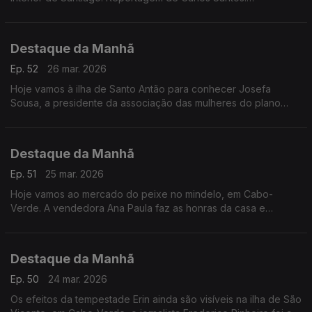
Reportagem no âmbito do Especial «Mulheres de Cabo
Verde» com o apoio da ACEP e financiamento da União
Europeia
Destaque da Manhã
Ep. 52
26 mar. 2026
Hoje vamos à ilha de Santo Antão para conhecer Josefa
Sousa, a presidente da associação das mulheres do plano
leste que todos os dias se dedica à produção agroflorestal
mesmo num contexto de seca
Destaque da Manhã
Ep. 51
25 mar. 2026
Hoje vamos ao mercado do peixe no mindelo, em Cabo-
Verde. A vendedora Ana Paula faz as honras da casa e
conduz-nos numa visita aqui registada pelo jornalista
Frederico Pinheiro
Destaque da Manhã
Ep. 50
24 mar. 2026
Os efeitos da tempestade Erin ainda são visíveis na ilha de São