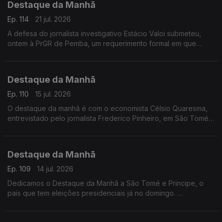
Destaque da Manhã
Ep. 114
21 jul. 2026
A defesa do jornalista investigativo Estácio Valoi submeteu,
ontem à PrGR de Pemba, um requerimento formal em que
solicirta a revogação do mandado de busca e apreensão dos
equipamentos eletrónicos apreendidos
Destaque da Manhã
Ep. 110
15 jul. 2026
O destaque da manhã é com o economista Célsio Quaresma,
entrevistado pelo jornalista Frederico Pinheiro, em São Tomé
e Príncipe. O especialista fala de um pais com potencial.. mas
que ainda assenta a base económica em atividades pouco
produtivas como a agricultura e a pesca.
Destaque da Manhã
Ep. 109
14 jul. 2026
Dedicamos o Destaque da Manhã a São Tomé e Principe, o
pais que tem eleições presidenciais já no domingo.
A Rádio RTP África esteve no principal mercado do pais, de
Bobo Ferro.