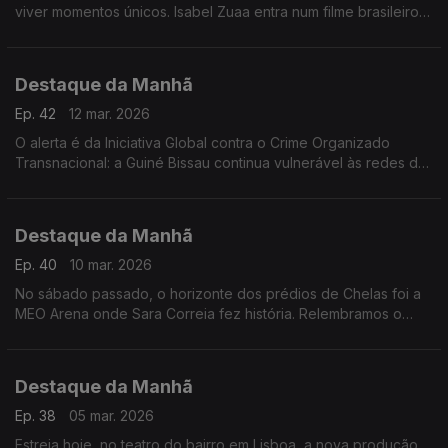
viver momentos únicos. Isabel Zuaa entra num filme brasileiro
nomeado para os Óscares e Welket Bungué é rei africano na
nova novela das 6 da TV Globo
Destaque da Manhã
Ep. 42
12 mar. 2026
O alerta é da Iniciativa Global contra o Crime Organizado
Transnacional: a Guiné Bissau continua vulnerável às redes de
tráfico de cocaína.
Destaque da Manhã
Ep. 40
10 mar. 2026
No sábado passado, o horizonte dos prédios de Chelas foi a
MEO Arena onde Sara Correia fez história. Relembramos o
concerto esgotado com Catarina Reis, Editora da «Mensagem
Destaque da Manhã
Ep. 38
05 mar. 2026
Estreia hoje, no teatro do bairro em Lisboa, a nova produção