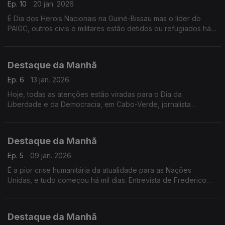
Ep. 10
20 jan. 2026
É Dia dos Herois Nacionais na Guiné-Bissau mas o líder do
PAIGC, outros civis e militares estão detidos ou refugiados há
quase dois meses. Denisa, filha de Domingos Simões Pereira
denuncia ataque aos direitos
Destaque da Manhã
Ep. 6
13 jan. 2026
Hoje, todas as atenções estão viradas para o Dia da
Liberdade e da Democracia, em Cabo-Verde, jornalista
Frederico Pinheiro.
Destaque da Manhã
Ep. 5
09 jan. 2026
É a pior crise humanitária da atualidade para as Nações
Unidas, e tudo começou há mil dias. Entrevista de Frederico
Pinheiro à investigadora académica Alexandra Magnólia
Destaque da Manhã