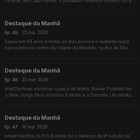
Vicente, em Cabo-Verde, o jornalista Frederico Pinheiro foi a
um dos bairros pobres do mindelo, para conhecer as sequelas
Destaque da Manhã
Ep. 49
23 mar. 2026
Isaura tem 63 anos e todos os dias procura o sustento numa
banca bem no centro da cidade do Mindelo, na ilha de São
Vicente, como explica ao jornalista Frederico Pinheiro
Destaque da Manhã
Ep. 48
20 mar. 2026
Ariel Dorfman escreveu a peça de teatro; Roman Polanski fez
o filme. Jorge Silva encenou A Morte e a Donzela. Um retrato
duro sobre as diatduras.
Destaque da Manhã
Ep. 47
19 mar. 2026
Ismael Medina da Pró-Bolama faz o balanço da IIª edição da