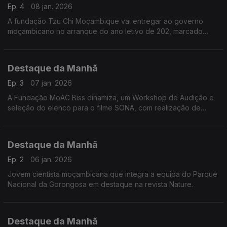
Ep. 4
08 jan. 2026
A fundação Tzu Chi Moçambique vai entregar ao governo
moçambicano no arranque do ano letivo de 202, marcado
para o dia 30 deste mês de janeiro, a maior escola primária do
país. Fomos conhecer melhor o projeto e a fundação.
Destaque da Manhã
Ep. 3
07 jan. 2026
A Fundação MoAC Biss dinamiza, um Workshop de Audição e
seleção do elenco para o filme SONA, com realização de
Binete Undonque e produção de Yun Choi. E mais além....
Falámos com Mamadu Alimo Djaló
Destaque da Manhã
Ep. 2
06 jan. 2026
Jovem cientista moçambicana que integra a equipa do Parque
Nacional da Gorongosa em destaque na revista Nature.
Destaque da Manhã