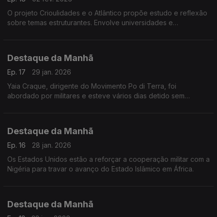
O projeto Crioulidades e o Atlântico propõe estudo e reflexão
sobre temas estruturantes. Envolve universidades e
investigadores de vários países. Tem inscrições abertas até 5
de fevereiro. Falámos com Victor Barros,
Destaque da Manhã
Ep. 17
29 jan. 2026
Yaia Craque, dirigente do Movimento Po di Terra, foi
abordado por militares e esteve vários dias detido sem
qualquer acusação conhecida. Denuncia o desaparecimento
de outros membros deste grupo
Destaque da Manhã
Ep. 16
28 jan. 2026
Os Estados Unidos estão a reforçar a cooperação militar com a
Nigéria para travar o avanço do Estado Islâmico em África.
Destaque da Manhã