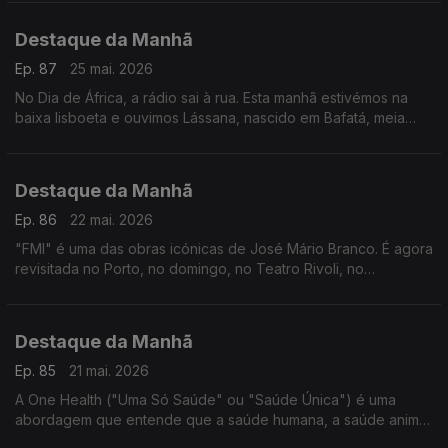
Ensino Secundário da qual fazem parte.
Destaque da Manhã
Ep. 87
25 mai. 2026
No Dia de África, a rádio sai à rua. Esta manhã estivémos na
baixa lisboeta e ouvimos Lássana, nascido em Bafatá, meia
vida passada em Portugal. Tem opinião sobre o continente.
Destaque da Manhã
Ep. 86
22 mai. 2026
"FMI" é uma das obras icónicas de José Mário Branco. É agora
revisitada no Porto, no domingo, no Teatro Rivoli, no
espectáculo, "FMI KAPA", no âmbito do FITEI.
Destaque da Manhã
Ep. 85
21 mai. 2026
A One Health ("Uma Só Saúde" ou "Saúde Única") é uma
abordagem que entende que a saúde humana, a saúde animal
e o meio ambiente estão totalmente ligados entre si. È o futuro