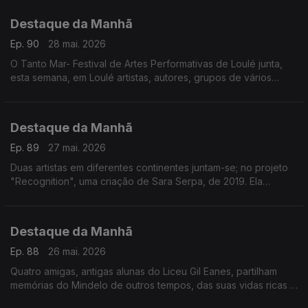
acontece em Lisboa
Destaque da Manhã
Ep. 90
28 mai. 2026
O Tanto Mar- Festival de Artes Performativas de Loulé junta,
esta semana, em Loulé artistas, autores, grupos de vários
países Hoje a rádio RTP África está lá
Destaque da Manhã
Ep. 89
27 mai. 2026
Duas artistas em diferentes continentes juntam-se; no projeto
"Recognition", uma criação de Sara Serpa, de 2019. Ela
convidou a artista angolana Aline Frazão, para narrar alguns
excertos dos escritos de Amilcar Cabral
Destaque da Manhã
Ep. 88
26 mai. 2026
Quatro amigas, antigas alunas do Liceu Gil Eanes, partilham
memórias do Mindelo de outros tempos, das suas vidas ricas e
longas e do papel da Associação dos Antigos Alunos do