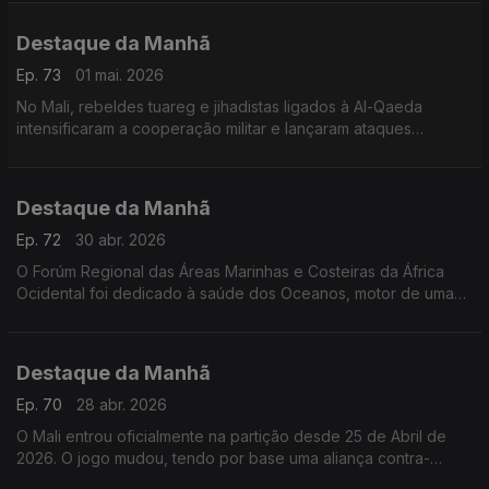
Destaque da Manhã
Ep. 73
01 mai. 2026
No Mali, rebeldes tuareg e jihadistas ligados à Al-Qaeda
intensificaram a cooperação militar e lançaram ataques
coordenados contra posições estratégicas da junta no poder
Destaque da Manhã
Ep. 72
30 abr. 2026
O Forúm Regional das Áreas Marinhas e Costeiras da África
Ocidental foi dedicado à saúde dos Oceanos, motor de uma
economia azul regenerativa. Falamos com Alhmed Senhoury e
Pierre Campredon
Destaque da Manhã
Ep. 70
28 abr. 2026
O Mali entrou oficialmente na partição desde 25 de Abril de
2026. O jogo mudou, tendo por base uma aliança contra-
natura, entre tuaregues e islamistas. Raul Braga Pires explica