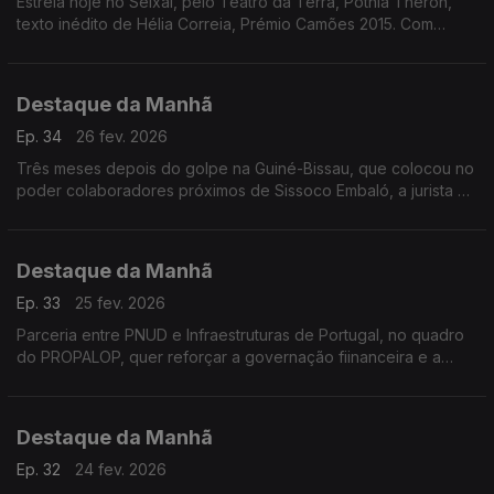
Estreia hoje no Seixal, pelo Teatro da Terra, Potnia Theron,
texto inédito de Hélia Correia, Prémio Camões 2015. Com
encenação e também interptretação de Maria João Luis.
Destaque da Manhã
Ep. 34
26 fev. 2026
Três meses depois do golpe na Guiné-Bissau, que colocou no
poder colaboradores próximos de Sissoco Embaló, a jurista e
ex-ministra Carmelita Pires considera inaceitável a passividade
da comunidade internacional.
Destaque da Manhã
Ep. 33
25 fev. 2026
Parceria entre PNUD e Infraestruturas de Portugal, no quadro
do PROPALOP, quer reforçar a governação fiinanceira e a
sustentabilidade das infraestruturas públicas nos PALOP e
Timor-Leste
Destaque da Manhã
Ep. 32
24 fev. 2026