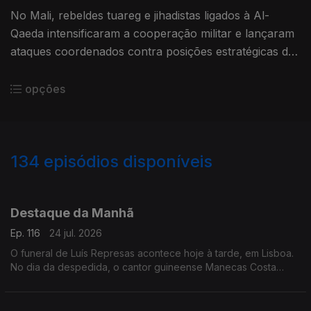
No Mali, rebeldes tuareg e jihadistas ligados à Al-
Qaeda intensificaram a cooperação militar e lançaram
ataques coordenados contra posições estratégicas da
junta no poder
opções
134
episódios disponíveis
939347
929316
924359
918825
914268
908546
903694
896314
Destaque da Manhã
Ep. 116
24 jul. 2026
O funeral de Luís Represas acontece hoje à tarde, em Lisboa.
No dia da despedida, o cantor guineense Manecas Costa
recorda a amizade que os unia e o apoio que recebeu ao
longo da carreira.