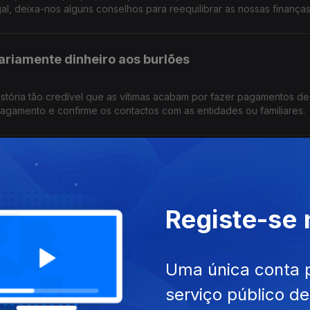
l, deixa-nos alguns conselhos para reequilibrar as nossas finanças
ariamente dinheiro aos burlões
stória tão credível que as vítimas acabam por fazer pagamentos de
pagamento e confirme os contactos com as entidades ou familiares.
réditos à habitação?
 o tema, tendo em conta uma possível revisão dos limites. O que é 
Registe-se
a hoje o Pedro Dias do Banco de Portugal.
rizados na conta bancária
Uma única conta 
serviço público d
mentos da conta bancária e saber o que fazer em caso de suspeitas