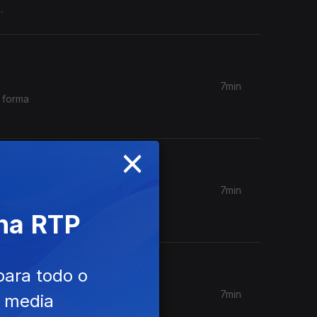
.
7min
 forma
×
7min
e o que
 na RTP
para todo o
7min
e media
. Com a