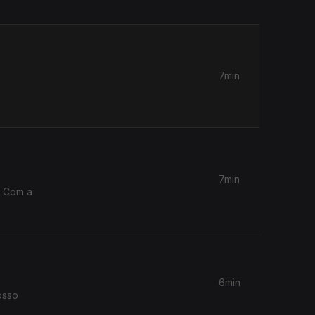
7min
7min
. Com a
6min
osso