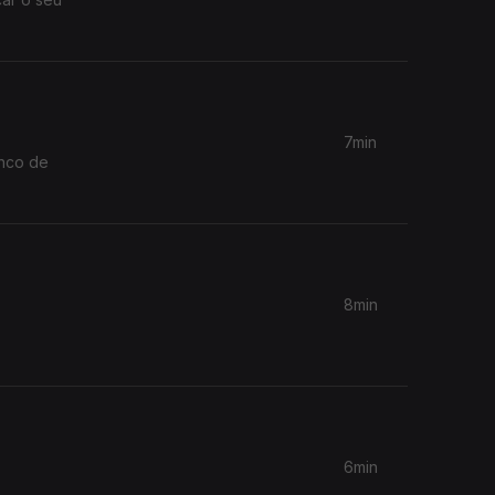
7min
anco de
8min
6min