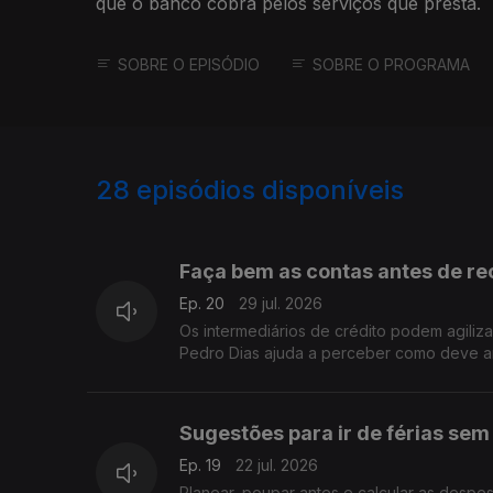
que o banco cobra pelos serviços que presta.
SOBRE O EPISÓDIO
SOBRE O PROGRAMA
28
episódios disponíveis
919702
892229
885629
Faça bem as contas antes de rec
Ep. 20
29 jul. 2026
Os intermediários de crédito podem agiliz
Pedro Dias ajuda a perceber como deve an
Sugestões para ir de férias sem
Ep. 19
22 jul. 2026
Planear, poupar antes e calcular as despe