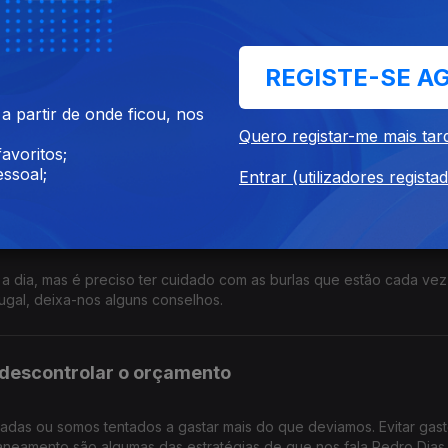
l, perceba quais os procedimentos que deve seguir.
REGISTE-SE A
as taxas de juro do crédito?
 partir de onde ficou, nos
 aumento do preços dos combustíveis e o mais provével é que haja
Quero registar-me mais tar
, com os esclarecimentos de Pedro Dias do Banco de Portugal.
avoritos;
ssoal;
Entrar (utilizadores regista
 de forma segura
a a dia, mas é preciso ter cuidado com as burlas que estão cada vez
ugal, deixa-nos alguns conselhos.
m descontrolar o orçamento
as ou somos tentados a gastar mais do que deviamos. Evitar gas
aneamento são algumas das estratégias de que nos fala Pedro Dias.