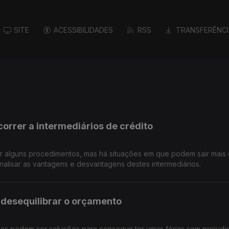
SITE
ACESSIBILIDADES
RSS
TRANSFERÊNCI
orrer a intermediários de crédito
ar alguns procedimentos, mas há situações em que podem sair mais 
alisar as vantagens e desvantagens destes intermediários.
 desequilibrar o orçamento
sas podem ser soluções para conseguir ter umas férias sem prejudi