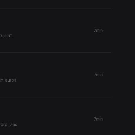
7min
istin".
7min
em euros
7min
edro Dias