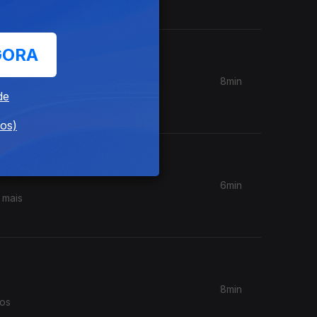
GORA
8min
 aumentos
de
dos)
6min
 mais
8min
tos