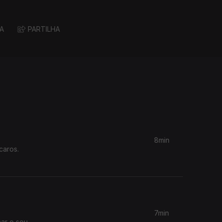
A
PARTILHA
8min
caros.
7min
car o seu