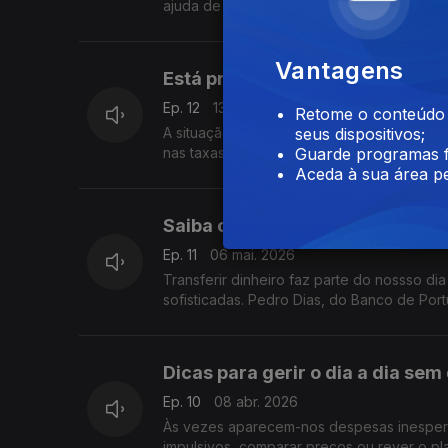
ajuda de Pedro Dias, do Banco de Portuga
Vantagens
Está preparado para o aumento n
Ep. 12
13 mai. 2026
Retome o conteúdo a
A situação internacional tem provocado o
seus dispositivos;
nas taxas de juro. Saiba como se preparar
Guarde programas f
Aceda à sua área pe
Saiba como transferir dinheiro
Ep. 11
06 mai. 2026
Transferir dinheiro faz parte do nossso di
sofisticadas. Pedro Dias, do Banco de Port
Dicas para gerir o dia a dia se
Ep. 10
08 abr. 2026
Às vezes aparecem-nos despesas inesperad
impulsivos, comparar preços ou rever o pl