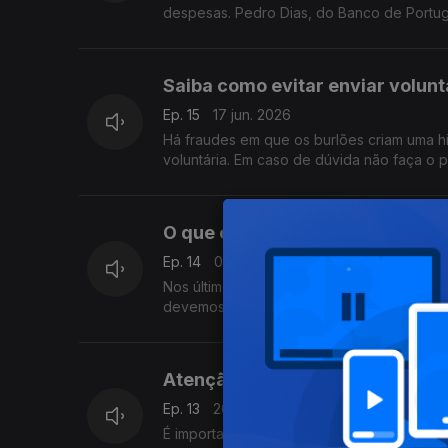
despesas. Pedro Dias, do Banco de Portuga
Saiba como evitar enviar volunt
Ep. 15
17 jun. 2026
Há fraudes em que os burlões criam uma hi
voluntária. Em caso de dúvida não faça o 
O que é a taxa de esforço nos c
Ep. 14
03 jun. 2026
Nos últimos dias tem-se falado muito sobre
devemos ter em conta, é o que nos explic
Atenção a movimentos não auto
Ep. 13
20 mai. 2026
É importante ver com regularidade os movi