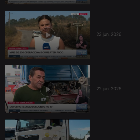
23 jun. 2026
22 jun. 2026
937074