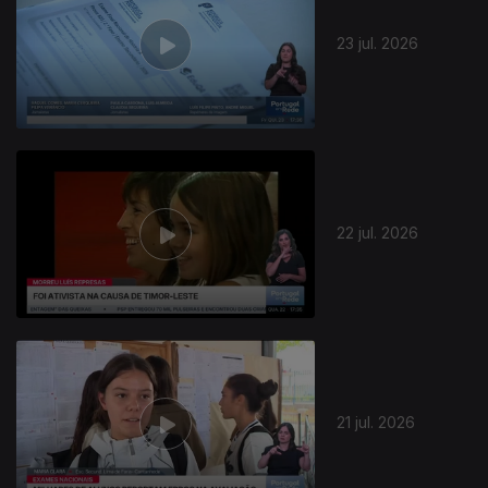
23 jul. 2026
22 jul. 2026
21 jul. 2026