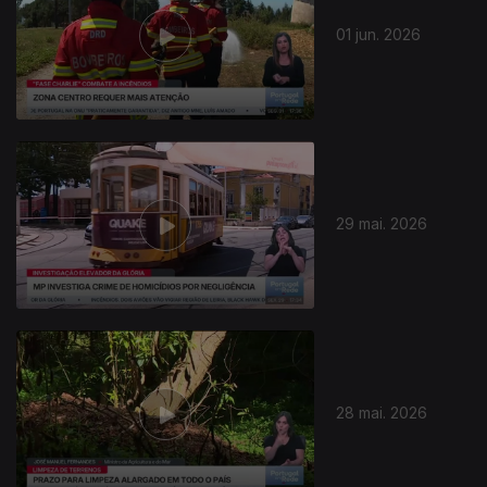
01 jun. 2026
29 mai. 2026
28 mai. 2026