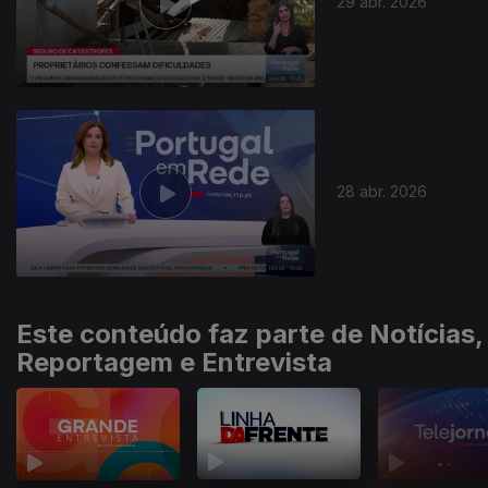
29 abr. 2026
28 abr. 2026
Este conteúdo faz parte de Notícias,
Reportagem e Entrevista