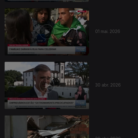
01 mai. 2026
30 abr. 2026
925490