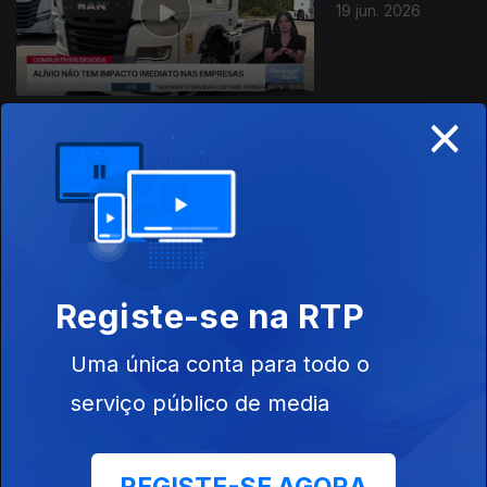
19 jun. 2026
×
18 jun. 2026
Registe-se na RTP
Uma única conta para todo o
17 jun. 2026
serviço público de media