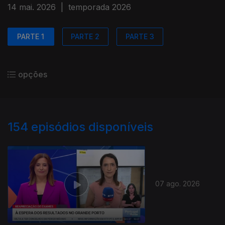
14 mai. 2026
|
temporada 2026
PARTE 1
PARTE 2
PARTE 3
opções
154
episódios disponíveis
07 ago. 2026