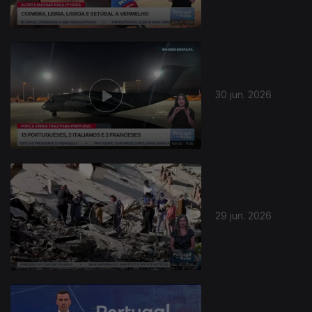
30 jun. 2026
29 jun. 2026