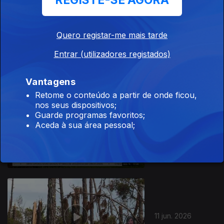
REGISTE-SE AGORA
Quero registar-me mais tarde
16 jun. 2026
Entrar (utilizadores registados)
Vantagens
Retome o conteúdo a partir de onde ficou,
nos seus dispositivos;
Guarde programas favoritos;
Aceda à sua área pessoal;
15 jun. 2026
11 jun. 2026