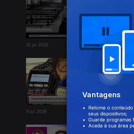
25 jul. 2026
19 jul. 20
939220
Vantagens
Retome o conteúdo a
11 jul. 2026
05 jul. 20
seus dispositivos;
Guarde programas f
Aceda à sua área pe