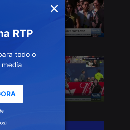
×
 na RTP
12 jul. 2026
para todo o
e media
GORA
28 jun. 2026
de
dos)