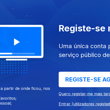
Registe-se
26
18 jul. 2026
Uma única conta 
serviço público d
REGISTE-SE A
 partir de onde ficou, nos
26
04 jul. 2026
Quero registar-me mais tar
avoritos;
ssoal;
Entrar (utilizadores regista