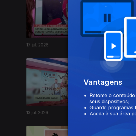
17 jul. 2026
16 jul. 20
Vantagens
Retome o conteúdo a
seus dispositivos;
Guarde programas f
13 jul. 2026
10 jul. 20
Aceda à sua área pe
940207