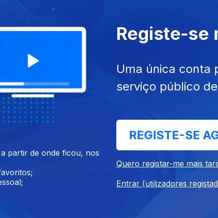
Registe-se
Uma única conta 
26
15 jul. 2026
serviço público d
REGISTE-SE A
 partir de onde ficou, nos
Quero registar-me mais tar
avoritos;
26
09 jul. 2026
ssoal;
Entrar (utilizadores regista