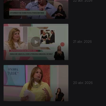
22 abr. 2026
21 abr. 2026
20 abr. 2026