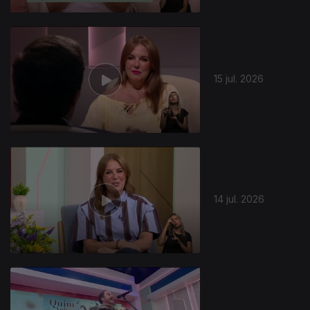
15 jul. 2026
14 jul. 2026