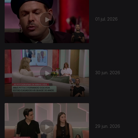
01 jul. 2026
30 jun. 2026
29 jun. 2026