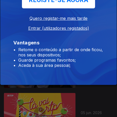
REGISTE-SE AGORA
Quero registar-me mais tarde
09 jun. 2026
Entrar (utilizadores registados)
Vantagens
Retome o conteúdo a partir de onde ficou,
nos seus dispositivos;
Guarde programas favoritos;
Aceda à sua área pessoal;
08 jun. 2026
05 jun. 2026