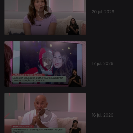
20 jul. 2026
17 jul. 2026
16 jul. 2026