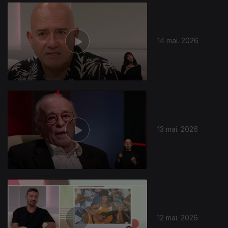
14 mai. 2026
13 mai. 2026
12 mai. 2026