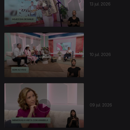
13 jul. 2026
10 jul. 2026
09 jul. 2026