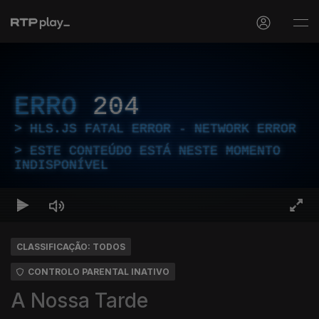
ERRO
204
HLS.JS FATAL ERROR - NETWORK ERROR
ESTE CONTEÚDO ESTÁ NESTE MOMENTO
INDISPONÍVEL
CLASSIFICAÇÃO: TODOS
CONTROLO PARENTAL INATIVO
A Nossa Tarde