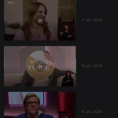
17 abr. 2026
16 abr. 2026
15 abr. 2026