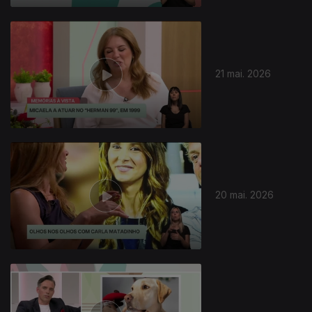
21 mai. 2026
20 mai. 2026