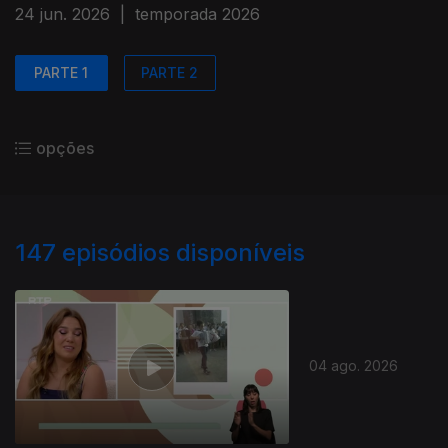
24 jun. 2026
|
temporada 2026
PARTE 1
PARTE 2
opções
147
episódios disponíveis
04 ago. 2026