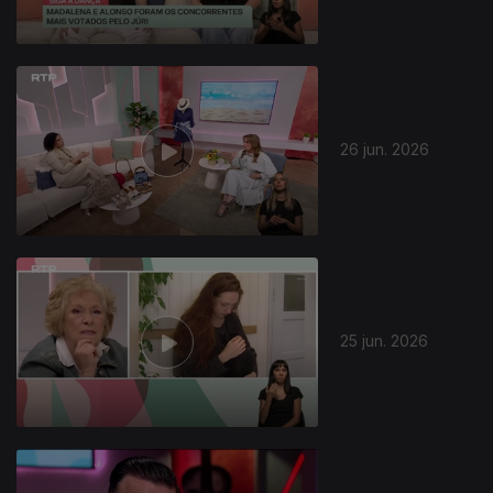
26 jun. 2026
25 jun. 2026