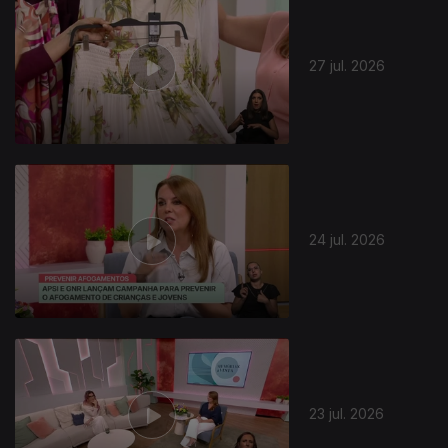
27 jul. 2026
24 jul. 2026
23 jul. 2026