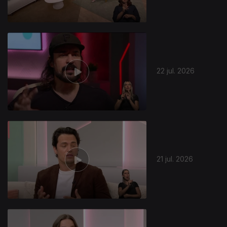
22 jul. 2026
943835
21 jul. 2026