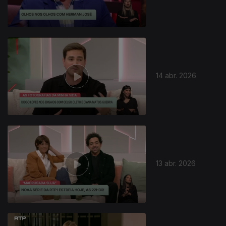
14 abr. 2026
13 abr. 2026