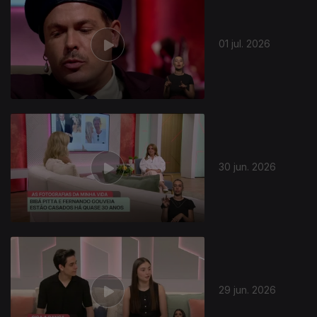
01 jul. 2026
30 jun. 2026
29 jun. 2026