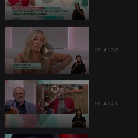
940207
03 jul. 2026
02 jul. 2026