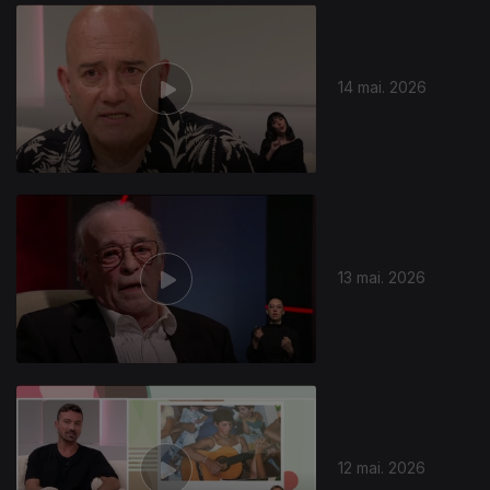
14 mai. 2026
13 mai. 2026
12 mai. 2026