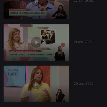
22 abr. 2026
21 abr. 2026
20 abr. 2026