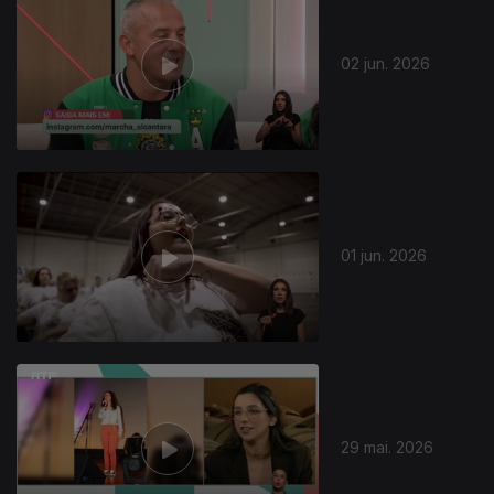
02 jun. 2026
01 jun. 2026
29 mai. 2026