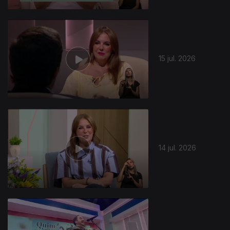
15 jul. 2026
14 jul. 2026