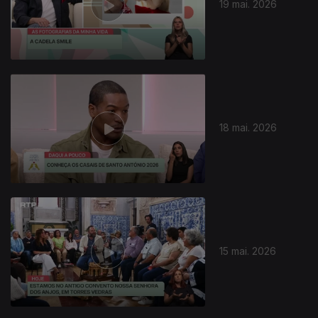
19 mai. 2026
18 mai. 2026
15 mai. 2026