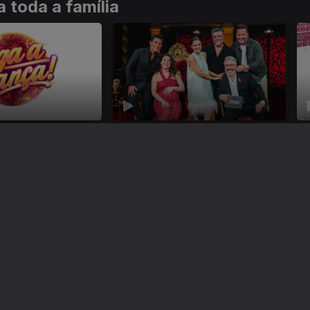
 toda a família
Taskmaster
Há
Instale a aplicação
RTP Play
Disponível para iOS, Android, Apple TV, Android TV e CarPlay