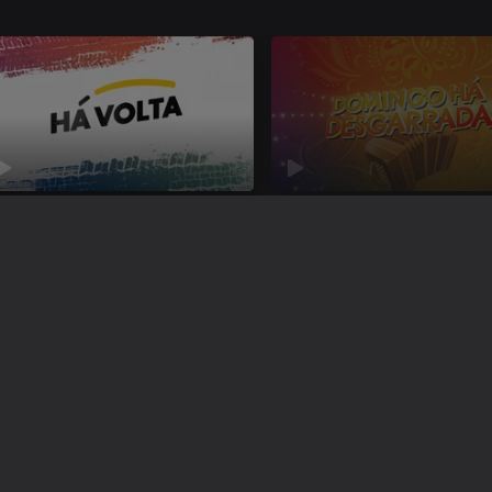
 Volta
Domingo Há Desgarrada -
Especial