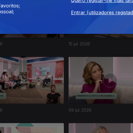
Quero registar-me mais tar
avoritos;
ssoal;
Entrar (utilizadores regista
26
15 jul. 2026
26
09 jul. 2026