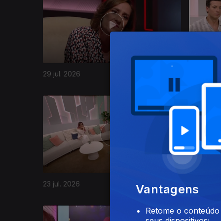
29 jul. 2026
28 jul. 20
943835
23 jul. 2026
22 jul. 20
Vantagens
Retome o conteúdo a
seus dispositivos;