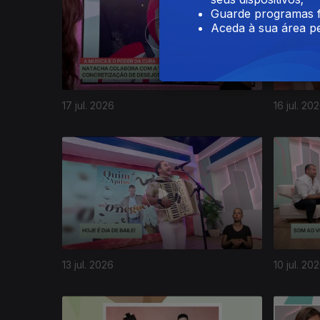
Guarde programas f
Aceda à sua área pe
17 jul. 2026
16 jul. 20
13 jul. 2026
10 jul. 20
940207