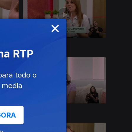
×
24 jul. 2026
 na RTP
para todo o
e media
20 jul. 2026
GORA