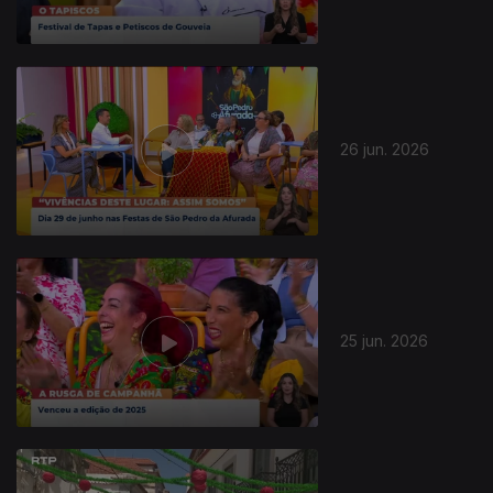
26 jun. 2026
25 jun. 2026