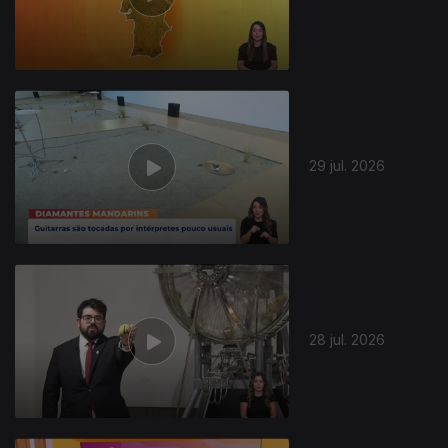
29 jul. 2026
28 jul. 2026