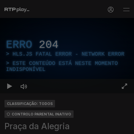
ERRO
204
HLS.JS FATAL ERROR - NETWORK ERROR
ESTE CONTEÚDO ESTÁ NESTE MOMENTO
INDISPONÍVEL
CLASSIFICAÇÃO: TODOS
CONTROLO PARENTAL INATIVO
Praça da Alegria