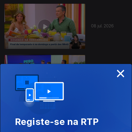
08 jul. 2026
×
07 jul. 2026
Registe-se na RTP
06 jul. 2026