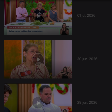
01 jul. 2026
30 jun. 2026
29 jun. 2026