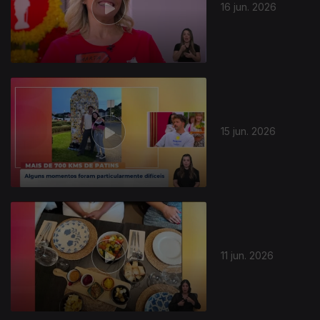
16 jun. 2026
15 jun. 2026
11 jun. 2026