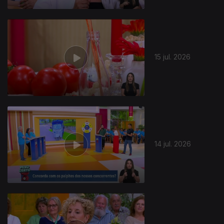
15 jul. 2026
14 jul. 2026