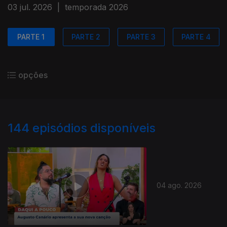
03 jul. 2026
|
temporada 2026
PARTE 1
PARTE 2
PARTE 3
PARTE 4
opções
144
episódios disponíveis
04 ago. 2026