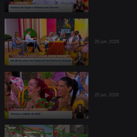
26 jun. 2026
25 jun. 2026