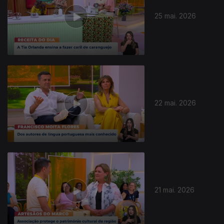
25 mai. 2026
22 mai. 2026
21 mai. 2026