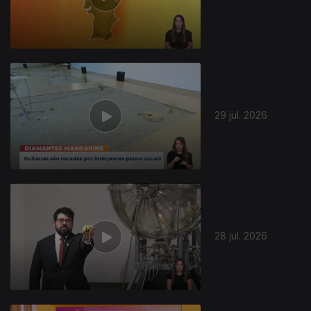
29 jul. 2026
28 jul. 2026