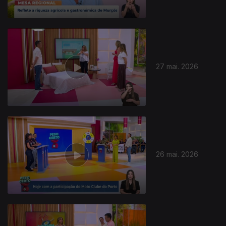
27 mai. 2026
931545
26 mai. 2026