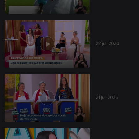
22 jul. 2026
943756
21 jul. 2026