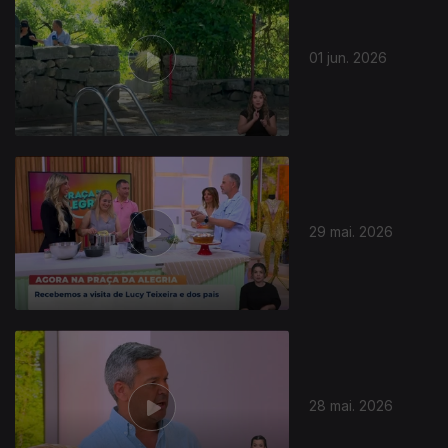
01 jun. 2026
29 mai. 2026
28 mai. 2026