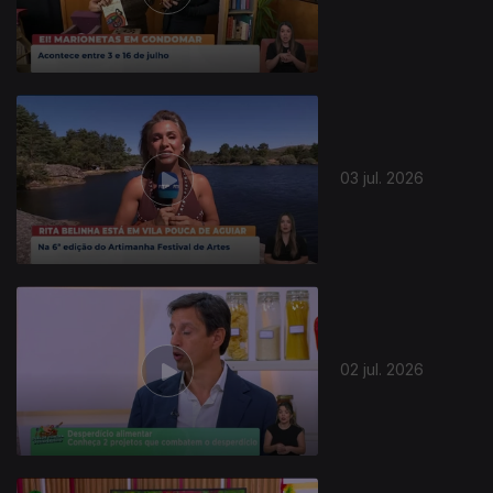
940133
03 jul. 2026
02 jul. 2026