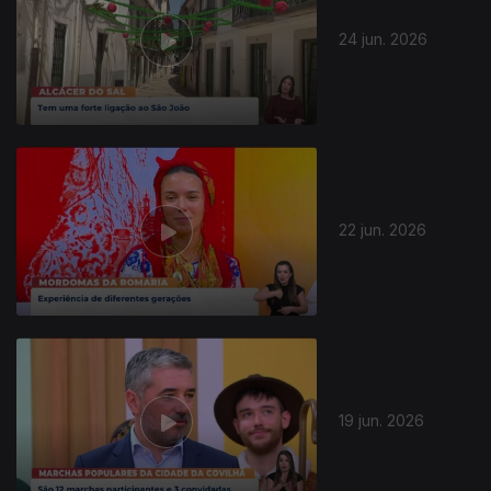
24 jun. 2026
22 jun. 2026
19 jun. 2026