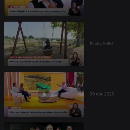
10 abr. 2026
09 abr. 2026