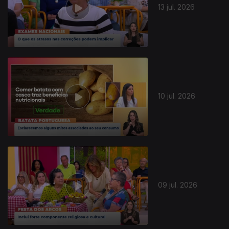
13 jul. 2026
10 jul. 2026
09 jul. 2026