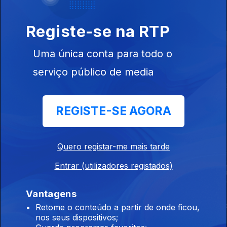
Este conteúdo faz parte de Talk-
Shows
Registe-se na RTP
Uma única conta para todo o
serviço público de media
E Agora?
The Daily Show
Dona da Cas
REGISTE-SE AGORA
Este conteúdo faz parte de Humor
Quero registar-me mais tarde
Entrar (utilizadores registados)
Vantagens
Porta Pró Milhão
Voz de Cama
The Daily S
Retome o conteúdo a partir de onde ficou,
nos seus dispositivos;