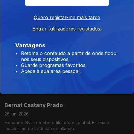
Fernanda Abreu
Quero registar-me mais tarde
30 jun. 2026
Entrar (utilizadores registados)
Fernando Alvim recebe a cantora brasileira apelidada de "Mãe
do Rock Dançante".
Vantagens
Retome o conteúdo a partir de onde ficou,
nos seus dispositivos;
Flávia dos Santos
Guarde programas favoritos;
29 jun. 2026
Aceda à sua área pessoal;
Fernando Alvim recebe a sexóloga, apresentadora e
comunicadora.
Bernat Castany Prado
26 jun. 2026
Fernando Alvim recebe o filósofo espanhol. Estreia o
mecanismo de tradução simultânea.