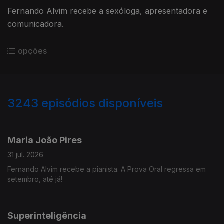
Fernando Alvim recebe a sexóloga, apresentadora e
comunicadora.
opções
3243
episódios disponíveis
943239
939782
935623
932024
Maria João Pires
31 jul. 2026
Fernando Alvim recebe a pianista. A Prova Oral regressa em
setembro, até já!
Superinteligência