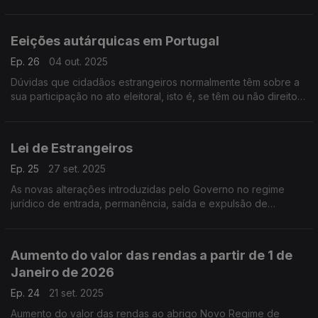
antecedência mínima de 30 dias e menção da data a partir da
qual a atualização ocorre
Eeições autárquicas em Portugal
Ep. 26
04 out. 2025
Dúvidas que cidadãos estrangeiros normalmente têm sobre a
sua participação no ato eleitoral, isto é, se têm ou não direito
de voto e de ser eleitos nestas eleições
Lei de Estrangeiros
Ep. 25
27 set. 2025
As novas alterações introduzidas pelo Governo no regime
jurídico de entrada, permanência, saída e expulsão de
estrangeiros do território nacional, vulgarmente chamada Lei
de Estrangeiros.
Aumento do valor das rendas a partir de 1 de
Janeiro de 2026
Ep. 24
21 set. 2025
Aumento do valor das rendas ao abrigo Novo Regime de