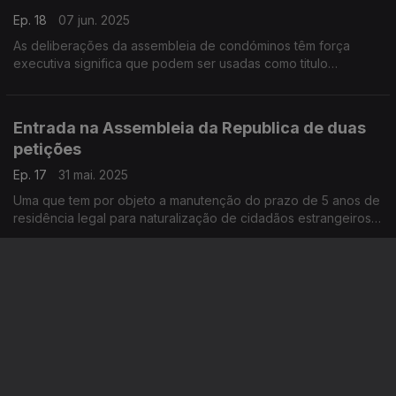
Ep. 18
07 jun. 2025
As deliberações da assembleia de condóminos têm força
executiva significa que podem ser usadas como titulo
executivo contra um condómino que não cumpra com as
obrigações definidas nessas deliberações.
Entrada na Assembleia da Republica de duas
petições
Ep. 17
31 mai. 2025
Uma que tem por objeto a manutenção do prazo de 5 anos de
residência legal para naturalização de cidadãos estrangeiros.
Outra cujo objeto é o cumprimento de prazos na concessão
da nacionalidade portuguesa.
Lei da Nacionalidade
Ep. 16
24 mai. 2025
As alterações à Lei da Nacionalidade em Portugal previstas
para a abertura do novo ano parlamentar.