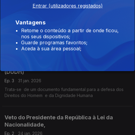
de trabalho subordinado quando usam recibos verdes para
Entrar (utilizadores registados)
iludir um verdadeiro contrato de trabalho
Alterações à lei de estrangeiros
Vantagens
Ep. 4
07 fev. 2026
Retome o conteúdo a partir de onde ficou,
nos seus dispositivos;
Lei que alterou o Regime Jridico de Entrada, Permaneência e
Guarde programas favoritos;
Expulsão de Estrangeiros do Território Nacional
Aceda à sua área pessoal;
Declaração Universal dos Direitos Humanos
(DUDH)
Ep. 3
31 jan. 2026
Trata-se de um documento fundamental para a defesa dos
Direitos do Homem e da Dignidade Humana
Veto do Presidente da República à Lei da
Nacionalidade,
Ep. 2
24 jan. 2026