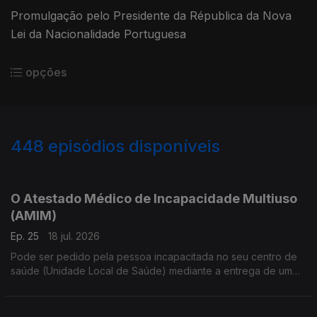
Promulgação pelo Presidente da Républica da Nova
Lei da Nacionalidade Portuguesa
opções
448
episódios disponíveis
923515
904674
880014
843320
O Atestado Médico de Incapacidade Multiuso
(AMIM)
Ep. 25
18 jul. 2026
Pode ser pedido pela pessoa incapacitada no seu centro de
saúde (Unidade Local de Saúde) mediante a entrega de um
requerimento com relatórios médicos e exames recentes.