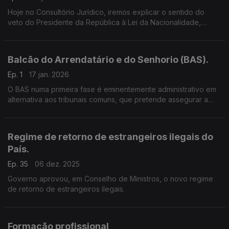
Hoje no Consultório Jurídico, iremos explicar o sentido do
veto do Presidente da República à Lei da Nacionalidade,
conforme a mensagem enviada à Assembleia da República
Balcão do Arrendatário e do Senhorio (BAS).
Ep. 1
17 jan. 2026
O BAS numa primeira fase é eminentemente administrativo em
alternativa aos tribunais comuns, que pretende assegurar a
tramitação do procedimento especial de despejo e da
injunção em matéria de arrendamento
Regime de retorno de estrangeiros ilegais do
País.
Ep. 35
06 dez. 2025
Governo aprovou, em Conselho de Ministros, o novo regime
de retorno de estrangeiros ilegais.
Formação profissional