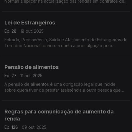
Normas a aplicar na actualização das rendas em contratos de
arrendamento para fins habitacionais.
Lei de Estrangeiros
Ep. 28
18 out. 2025
Entrada, Permanência, Saída e Afastamento de Estrangeiros do
Território Nacional tenho em conta a promulgação pelo
Presidente da República do diploma que introduzir novas
alterações a este regime.
Pensão de alimentos
Ep. 27
11 out. 2025
A pensão de alimentos é uma obrigação legal que incide
sobre quem tiver de prestar assistência a outra pessoa que
precise de alimento, a fim de assegurar as suas
necessidades
Regras para comunicação de aumento da
renda
Ep. 128
09 out. 2025