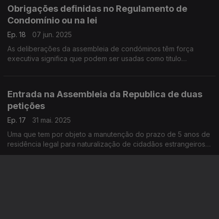
Obrigações definidas no Regulamento de
Condomínio ou na lei
Ep. 18
07 jun. 2025
As deliberações da assembleia de condóminos têm força
executiva significa que podem ser usadas como titulo
executivo contra um condómino que não cumpra com as
obrigações definidas nessas deliberações.
Entrada na Assembleia da Republica de duas
petições
Ep. 17
31 mai. 2025
Uma que tem por objeto a manutenção do prazo de 5 anos de
residência legal para naturalização de cidadãos estrangeiros.
Outra cujo objeto é o cumprimento de prazos na concessão
da nacionalidade portuguesa.
Lei da Nacionalidade
Ep. 16
24 mai. 2025
As alterações à Lei da Nacionalidade em Portugal previstas
para a abertura do novo ano parlamentar.