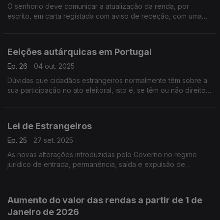
O senhorio deve comunicar a atualização da renda, por
escrito, em carta registada com aviso de receção, com uma
antecedência mínima de 30 dias e menção da data a partir da
qual a atualização ocorre
Eeições autárquicas em Portugal
Ep. 26
04 out. 2025
Dúvidas que cidadãos estrangeiros normalmente têm sobre a
sua participação no ato eleitoral, isto é, se têm ou não direito
de voto e de ser eleitos nestas eleições
Lei de Estrangeiros
Ep. 25
27 set. 2025
As novas alterações introduzidas pelo Governo no regime
jurídico de entrada, permanência, saída e expulsão de
estrangeiros do território nacional, vulgarmente chamada Lei
de Estrangeiros.
Aumento do valor das rendas a partir de 1 de
Janeiro de 2026