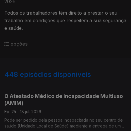
2026
Todos os trabalhadores têm direito a prestar o seu
trabalho em condições que respeitem a sua segurança
e saúde.
opções
448
episódios disponíveis
923515
904674
880014
843320
O Atestado Médico de Incapacidade Multiuso
(AMIM)
Ep. 25
18 jul. 2026
Pode ser pedido pela pessoa incapacitada no seu centro de
saúde (Unidade Local de Saúde) mediante a entrega de um