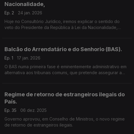
Nacionalidade,
Ep. 2
24 jan. 2026
Hoje no Consultório Jurídico, iremos explicar o sentido do
veto do Presidente da República à Lei da Nacionalidade,
conforme a mensagem enviada à Assembleia da República
Balcão do Arrendatário e do Senhorio (BAS).
Ep. 1
17 jan. 2026
O BAS numa primeira fase é eminentemente administrativo em
alternativa aos tribunais comuns, que pretende assegurar a
tramitação do procedimento especial de despejo e da
injunção em matéria de arrendamento
Regime de retorno de estrangeiros ilegais do
País.
Ep. 35
06 dez. 2025
Governo aprovou, em Conselho de Ministros, o novo regime
de retorno de estrangeiros ilegais.