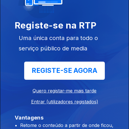
06 ago. 2026
Registe-se na RTP
12h00 Edição Susana Lemos
Uma única conta para todo o
06 ago. 2026
serviço público de media
11h00 Edição Susana Lemos
REGISTE-SE AGORA
06 ago. 2026
Quero registar-me mais tarde
10h00 Edição Germano Campos
Entrar (utilizadores registados)
06 ago. 2026
Vantagens
09h00 Edição Germano Campos
Retome o conteúdo a partir de onde ficou,