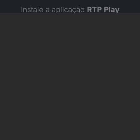
Instale a aplicação
RTP Play
Disponível para iOS, Android, Apple TV, Android TV e
CarPlay