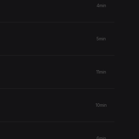
4min
5min
11min
10min
6min