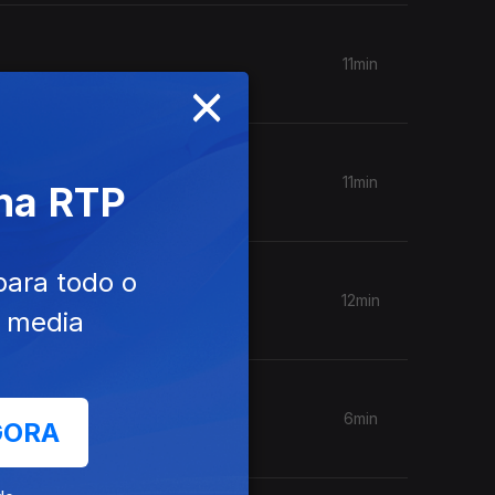
11min
×
11min
 na RTP
para todo o
12min
e media
6min
GORA