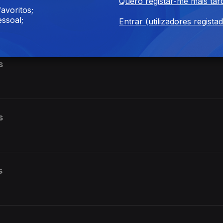
Quero registar-me mais tar
avoritos;
s
ssoal;
Entrar (utilizadores regista
s
s
s