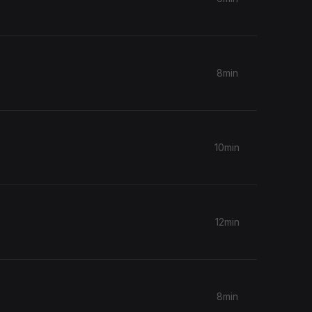
8min
10min
12min
8min