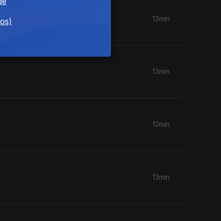
de
13min
dos)
13min
12min
13min