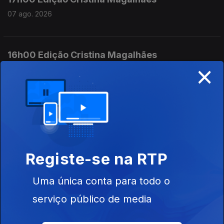
07 ago. 2026
16h00 Edição Cristina Magalhães
×
07 ago. 2026
15h00 Edição Susana Lemos
07 ago. 2026
Registe-se na RTP
14h00 Edição Susana Lemos
Uma única conta para todo o
07 ago. 2026
serviço público de media
13h00 Edição Susana Lemos