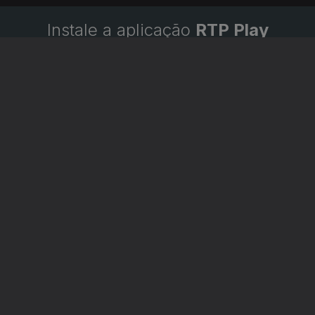
Instale a aplicação
RTP Play
Disponível para iOS, Android, Apple TV, Android TV e
CarPlay