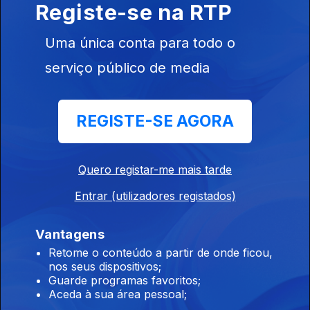
Registe-se na RTP
06 ago. 2026
Uma única conta para todo o
serviço público de media
19h00 Edição António Silva Santos
06 ago. 2026
REGISTE-SE AGORA
18h00 Edição Cristina Magalhães
06 ago. 2026
Quero registar-me mais tarde
Entrar (utilizadores registados)
17h00 Edição Cristina Magalhães
Vantagens
06 ago. 2026
Retome o conteúdo a partir de onde ficou,
nos seus dispositivos;
Guarde programas favoritos;
Aceda à sua área pessoal;
16h00 Edição Cristina Magalhães