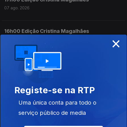
07 ago. 2026
16h00 Edição Cristina Magalhães
×
07 ago. 2026
15h00 Edição Susana Lemos
07 ago. 2026
Registe-se na RTP
14h00 Edição Susana Lemos
Uma única conta para todo o
07 ago. 2026
serviço público de media
13h00 Edição Susana Lemos