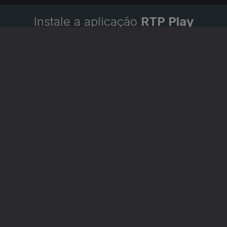
Instale a aplicação
RTP Play
Disponível para iOS, Android, Apple TV, Android TV e
CarPlay