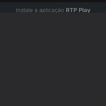
Instale a aplicação
RTP Play
Disponível para iOS, Android, Apple TV, Android TV e
CarPlay