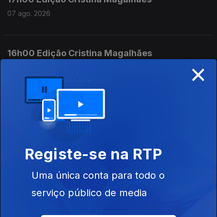
07 ago. 2026
16h00 Edição Cristina Magalhães
×
07 ago. 2026
15h00 Edição Susana Lemos
07 ago. 2026
Registe-se na RTP
14h00 Edição Susana Lemos
Uma única conta para todo o
07 ago. 2026
serviço público de media
13h00 Edição Susana Lemos