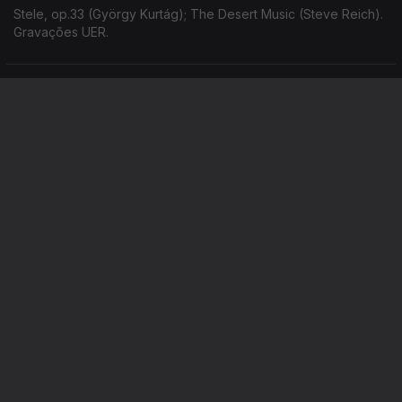
Stele, op.33 (György Kurtág); The Desert Music (Steve Reich).
Gravações UER.
Música Contemporânea
Ep. 58
28 abr. 2026
Uccelli et altre cose - estreia (Justé Janulyte); Hommage à
Robert Schumann; ... quasi una fantasia...; Grabstein für Stefan
(György Kurtág). Gravações UER.
Música Contemporânea
Ep. 42
26 abr. 2026
Nonsense Madrigals: The Alphabet (György Ligeti); … But All
Shall Be Well, op.10 (Thomas Adés); Sysifos (Gunnar Andreas
Kristinsson); Lichtflug (Adriana Hölszky); Star Compass (Dai
Fujikura).