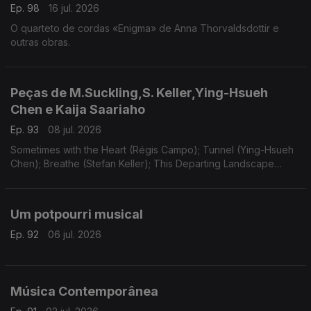
Ep. 98
16 jul. 2026
O quarteto de cordas «Enigma» de Anna Thorvaldsdottir e
outras obras.
Peças de M.Suckling,S. Keller,Ying-Hsueh
Chen e Kaija Saariaho
Ep. 93
08 jul. 2026
Sometimes with the Heart (Régis Campo); Tunnel (Ying-Hsueh
Chen); Breathe (Stefan Keller); This Departing Landscape
(Martin Suckling); Oi Kuu (Kaija Saariaho).
Um potpourri musical
Ep. 92
06 jul. 2026
Música Contemporânea