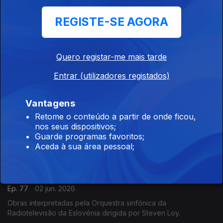
Nono.
REGISTE-SE AGORA
Alguma política na música contemporânea
Quero registar-me mais tarde
Ep. 79
09 jun. 2026
Alguma política na música contemporânea.
Entrar (utilizadores registados)
Vantagens
Nos festejos dos 90 anos de Steve Reich…
Retome o conteúdo a partir de onde ficou,
Ep. 78
08 jun. 2026
nos seus dispositivos;
Guarde programas favoritos;
Drumming de Steve Reich, ao vivo pelo Colin Currie Group.
Aceda à sua área pessoal;
Žiga Stani/Vinko Globokar
Ep. 77
02 jun. 2026
Obras interpretadas pela Orquestra sinfónica da
Radiotelevisão da Eslovénia dirigida por Steven Loy.