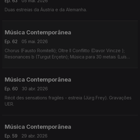
Ep. 63
05 mai. 2026
Duas estreias da Áustria e da Alemanha.
Música Contemporânea
Ep. 62
05 mai. 2026
Chorus (Fausto Romitelli); Oltre Il Conflitto (Davor Vincze );
Resonances b (Turgut Erçetin); Música para 30 metais (Luís
Antunes Pena); Instinct (Bastien David).
Música Contemporânea
Ep. 60
30 abr. 2026
Récit des sensations fragiles - estreia (Jürg Frey). Gravações
UER.
Música Contemporânea
Ep. 59
29 abr. 2026