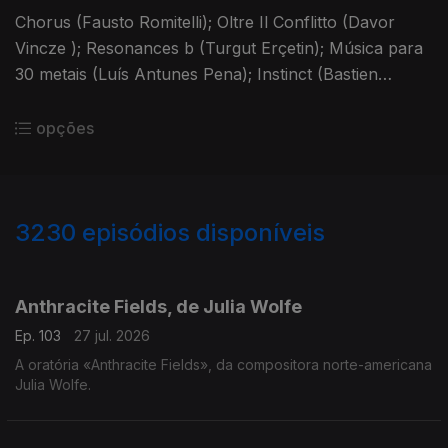
Chorus (Fausto Romitelli); Oltre Il Conflitto (Davor
Vincze ); Resonances b (Turgut Erçetin); Música para
30 metais (Luís Antunes Pena); Instinct (Bastien
David).
opções
3230
episódios disponíveis
937894
930495
919366
Anthracite Fields, de Julia Wolfe
Ep. 103
27 jul. 2026
A oratória «Anthracite Fields», da compositora norte-americana
Julia Wolfe.