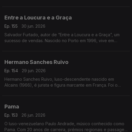
celebra a força, a emoção e a voz feminina no fado
Entre a Loucura e a Graça
Ep. 155
30 jun. 2026
Salvador Furtado, autor de “Entre a Loucura e a Graça”, um
sucesso de vendas. Nascido no Porto em 1996, vive em
Lisboa, é licenciado em História
Hermano Sanches Ruivo
Ep. 154
29 jun. 2026
Hermano Sanches Ruivo, luso-descendente nascido em
Alcains (1966), é jurista e figura marcante em França. Foi o
primeiro português vereador em Paris e destacou-se na
promoção da língua, cultura e diáspora portuguesa
Pama
Ep. 153
26 jun. 2026
O luso-venezuelano Paulo Andrade, músico conhecido como
Pama. Com 20 anos de carreira, prémios regionais e passagem