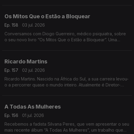
cidade. Onde a comunidade se reúne para matar saudades e
apoiar a Seleção
Os Mitos Que o Estão a Bloquear
Ep. 158
03 jul. 2026
Conversamos com Diogo Guerreiro, médico psiquiatra, sobre
o seu novo livro “Os Mitos Que o Estão a Bloquear”. Uma
reflexão sobre as crenças que podem estar a limitar o nosso
potencial
Ricardo Martins
Ep. 157
02 jul. 2026
Ricardo Martins. Nascido na África do Sul, a sua carreira levou-
o a percorrer quase o mundo inteiro. Atualmente é Diretor-
Geral da Cegoc
A Todas As Mulheres
Ep. 156
01 jul. 2026
Recebemos a fadista Silvana Peres, que vem apresentar o seu
mais recente álbum “A Todas As Mulheres”, um trabalho que