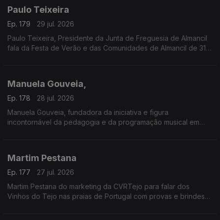
Paulo Teixeira
Ep. 179
29 jul. 2026
Paulo Teixeira, Presidente da Junta de Freguesia de Almancil
fala da Festa de Verão e das Comunidades de Almancil de 31
julho a 2 de agosto. O Jardim das Comunidades volta a ser o
ponto de encontro do verão com grandes concertos,
gastronomia típica, artesanato e muita animação.
Manuela Gouveia,
A entrada é gratuita e as portas abrem todos os dias às 18h00.
Ep. 178
28 jul. 2026
Manuela Gouveia, fundadora da iniciativa e figura
incontornável da pedagogia e da programação musical em
Portugal, sobre a Semana Internacional de Piano de Óbidos
(SIPO) a 31.ª edição entre 26 de junho e 4 de agosto de 2026
promovida pela ACIM, reafirmando o seu papel enquanto
Martim Pestana
referência nacional e internacional na formação e
apresentação pianística.
Ep. 177
27 jul. 2026
Martim Pestana do marketing da CVRTejo para falar dos
Vinhos do Tejo nas praias de Portugal com provas e brindes
de 11 de julho a 15 de agosto.