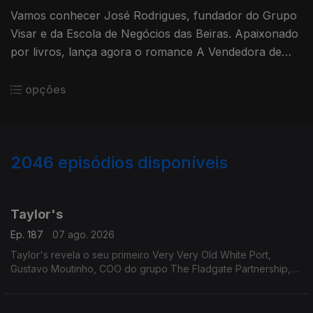
Vamos conhecer José Rodrigues, fundador do Grupo
Visar e da Escola de Negócios das Beiras. Apaixonado
por livros, lança agora o romance A Vendedora de
Flores, já nas livrarias
opções
2046
episódios disponíveis
947328
942661
938347
Taylor's
Ep. 187
07 ago. 2026
Taylor's revela o seu primeiro Very Very Old White Port,
Gustavo Moutinho, COO do grupo The Fladgate Partnership,
detentor da Taylor's para nos falar destes vinhos tão
especiais.