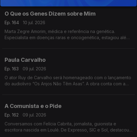
cultural
O Que os Genes Dizem sobre Mim
Ep. 164
10 jul. 2026
Marta Zegre Amorim, médica e referência na genética.
Especialista em doenças raras e oncogenética, estagiou além-
fronteiras e lança agora O Que os Genes Dizem sobre Mim,
uma viagem ao ADN.
Paula Carvalho
Ep. 163
09 jul. 2026
O ator Ruy de Carvalho será homenageado com o lançamento
do audiolivro “Os Anjos Não Têm Asas”. A obra conta com a
participação do próprio ator e de membros da sua família,
numa homenagem à sua notável carreira artística.
A Comunista e o Pide
Ep. 162
09 jul. 2026
Conversamos com Felícia Cabrita, jornalista, guionista e
escritora nascida em Loulé. De Expresso, SIC e Sol, destacou-
se por grandes investigações. Apresenta agora o livro “A