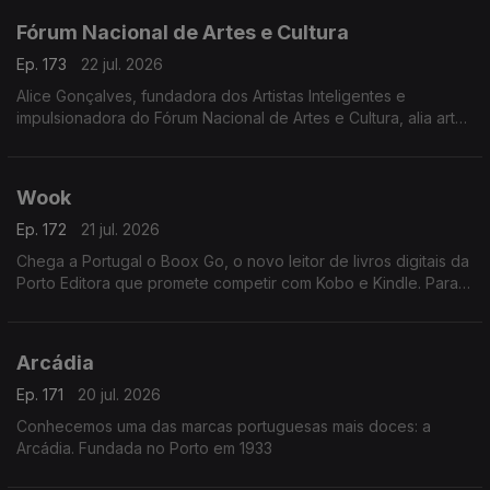
Fórum Nacional de Artes e Cultura
Ep. 173
22 jul. 2026
Alice Gonçalves, fundadora dos Artistas Inteligentes e
impulsionadora do Fórum Nacional de Artes e Cultura, alia arte,
estratégia e políticas culturais. Jurista de formação, dedicou-se
à gestão cultural aos 26 anos
Wook
Ep. 172
21 jul. 2026
Chega a Portugal o Boox Go, o novo leitor de livros digitais da
Porto Editora que promete competir com Kobo e Kindle. Para
apresentar esta novidade, recebemos Rui Aragão, diretor da
Wook.
Arcádia
Ep. 171
20 jul. 2026
Conhecemos uma das marcas portuguesas mais doces: a
Arcádia. Fundada no Porto em 1933