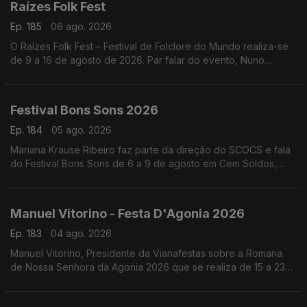
Raízes Folk Fest
Ep. 185
06 ago. 2026
O Raízes Folk Fest – Festival de Folclore do Mundo realiza-se
de 9 a 16 de agosto de 2026. Par falar do evento, Nuno
Leitão, responsável pelo Rancho Folclórico Recreativo Clube
Bonjardim.
Festival Bons Sons 2026
Ep. 184
05 ago. 2026
Mariana Krause Ribeiro faz parte da direção do SCOCS e fala
do Festival Bons Sons de 6 a 9 de agosto em Cem Soldos,
Tomar que se volta a transformar numa aldeia-festival, este
ano sob a ideia de resistência.
Manuel Vitorino - Festa D'Agonia 2026
Ep. 183
04 ago. 2026
Manuel Vitorino, Presidente da Vianafestas sobre a Romaria
de Nossa Senhora da Agonia 2026 que se realiza de 15 a 23
de agosto em Viana do Castelo que volta a ser o palco da
tradição, da devoção e da alegria.