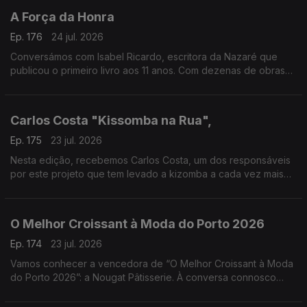
A Força da Honra
Ep. 176
24 jul. 2026
Conversámos com Isabel Ricardo, escritora da Nazaré que
publicou o primeiro livro aos 11 anos. Com dezenas de obras
premiadas e traduzidas, estreia-se agora no romance histórico
com “A Força da Honra”
Carlos Costa "Kissomba na Rua",
Ep. 175
23 jul. 2026
Nesta edição, recebemos Carlos Costa, um dos responsáveis
por este projeto que tem levado a kizomba a cada vez mais
pessoas, promovendo a dança, a cultura e o convívio em
espaços públicos.
O Melhor Croissant à Moda do Porto 2026
Ep. 174
23 jul. 2026
Vamos conhecer a vencedora de “O Melhor Croissant à Moda
do Porto 2026”: a Nougat Pâtisserie. À conversa connosco
estarão o Chefe Pasteleiro Daniel Leal e a cake designer
Juliana Couto