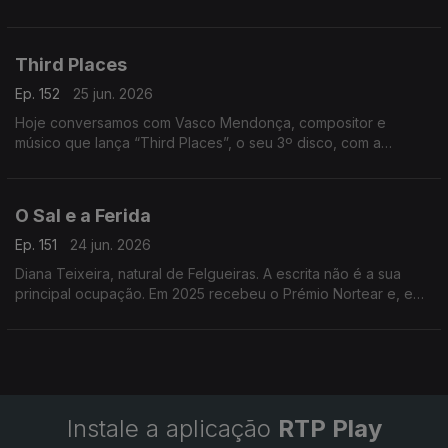
pelo The Voice, divide a música com uma barbearia no centro
da Mealhada
Third Places
Ep. 152
25 jun. 2026
Hoje conversamos com Vasco Mendonça, compositor e
músico que lança “Third Places”, o seu 3º disco, com a
participação de nomes de destaque. Um especialista em
música contemporânea.
O Sal e a Ferida
Ep. 151
24 jun. 2026
Diana Teixeira, natural de Felgueiras. A escrita não é a sua
principal ocupação. Em 2025 recebeu o Prémio Nortear e, em
2026, venceu o Prémio Lions com “O Sal e a Ferida
Instale a aplicação
RTP Play