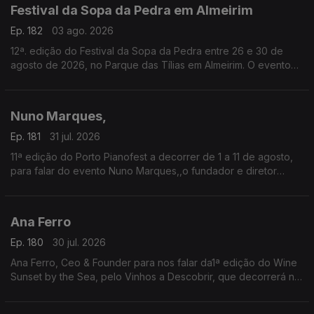
Festival da Sopa da Pedra em Almeirim
Ep. 182
03 ago. 2026
12ª. edição do Festival da Sopa da Pedra entre 26 e 30 de
agosto de 2026, no Parque das Tílias em Almeirim. O evento
celebra a gastronomia ribatejana, onde se destaca o famoso
prato certificado, e conta com concertos, artesanato e
tasquinhas.
Nuno Marques,
O grão-confrade Luís Manso da Confraria Gastronómica de
Almeirim fala sobre este símbolo da gastronomia.
Ep. 181
31 jul. 2026
11ª edição do Porto Pianofest a decorrer de 1 a 11 de agosto,
para falar do evento Nuno Marques,,o fundador e diretor
artístico deste festival internacional de piano realizado no
Porto e ligado a Nova Iorque.
Ana Ferro
Ep. 180
30 jul. 2026
Ana Ferro, Ceo & Founder para nos falar da1ª edição do Wine
Sunset by the Sea, pelo Vinhos a Descobrir, que decorrerá no
dia 1 de agosto na Figueira da Foz.