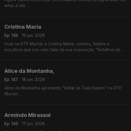
artes à vila
Vamos falar das candidaturas aos prémios Play, promovidos
pela Audiogest, e que decorrem até dia 26 de junho
Cristina Maria
Ep. 148
19 jun. 2026
Hoje na RTP Mundo a Cristina Maria, cantora, fadista e
escultora que nos veio falar da sua exposição "Retalhos de
Vida", um pouco da sua história e das suas vivências e
inspirada nos efeitos da tempestade.
Alice da Montanha,
Ep. 147
18 jun. 2026
Alice da Montanha apresenta “Voltar às Tuas Raízes” na RTP
Mundo.
A autora e divulgadora de práticas de vida sustentável Alice
da Montanha é a convidada da Isabel Flora na RTP Mundo,
Armindo Mirassol
onde apresenta o seu mais recente livro, Voltar às Tuas
Raízes. A obra propõe uma reflexão sobre a ligação entre o
Ep. 146
17 jun. 2026
ser humano e a natureza, incentivando um regresso a hábitos