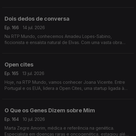
passar por vários restaurantes, concretizou o sonho de abrir o
seu próprio espaço: o Esteva, em Borba
Dois dedos de conversa
Ep. 166
14 jul. 2026
Na RTP Mundo, conhecemos Amadeu Lopes-Sabino,
ficcionista e ensaísta natural de Elvas. Com uma vasta obra
publicada, apresenta agora o seu mais recente livro, O Futuro
Anterior
Open cites
Ep. 165
13 jul. 2026
Hoje, na RTP Mundo, vamos conhecer Joana Vicente. Entre
Portugal e os EUA, lidera a Open Cites, uma startup ligada à
cultura, onde alia inovação, criatividade e impacto no setor
cultural
O Que os Genes Dizem sobre Mim
Ep. 164
10 jul. 2026
Marta Zegre Amorim, médica e referência na genética.
Especialista em doenças raras e oncogenética, estagiou além-