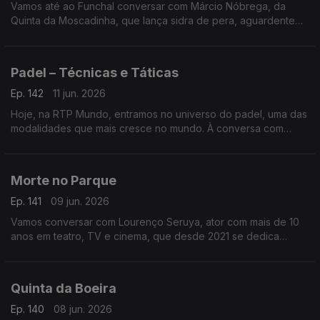
Vamos até ao Funchal conversar com Márcio Nóbrega, da
Quinta da Moscadinha, que lança sidra de pera, aguardente
de maçã e espumantes feitos a partir dos pomares da
Camacha
Padel – Técnicas e Táticas
Ep. 142
11 jun. 2026
Hoje, na RTP Mundo, entramos no universo do padel, uma das
modalidades que mais cresce no mundo. À conversa com
José Galante e Miguel Pombeiro, autores do livro Padel –
Técnicas e Táticas
Morte no Parque
Ep. 141
09 jun. 2026
Vamos conversar com Lourenço Seruya, ator com mais de 10
anos em teatro, TV e cinema, que desde 2021 se dedica
também à escrita. Já soma sete livros e apresenta agora Morte
no Parque
Quinta da Boeira
Ep. 140
08 jun. 2026