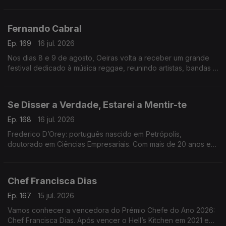
Clube de Poesia da UAL e estreia-se agora com o livro Tudo o
que nunca te disse, meu amor.
Fernando Cabral
Ep. 169
16 jul. 2026
Nos dias 8 e 9 de agosto, Oeiras volta a receber um grande
festival dedicado à música reggae, reunindo artistas, bandas e
amantes deste género musical num ambiente de celebração,
diversidade e partilha
Se Disser a Verdade, Estarei a Mentir-te
Ep. 168
16 jul. 2026
Frederico D’Orey: português nascido em Petrópolis,
doutorado em Ciências Empresariais. Com mais de 20 anos em
gestão, marketing e comunicação, lançou Nascido de Ninguém
(2024) e Se Disser a Verdade, Estarei a Mentir-te
Chef Francisca Dias
Ep. 167
15 jul. 2026
Vamos conhecer a vencedora do Prémio Chefe do Ano 2026:
Chef Francisca Dias. Após vencer o Hell’s Kitchen em 2021 e