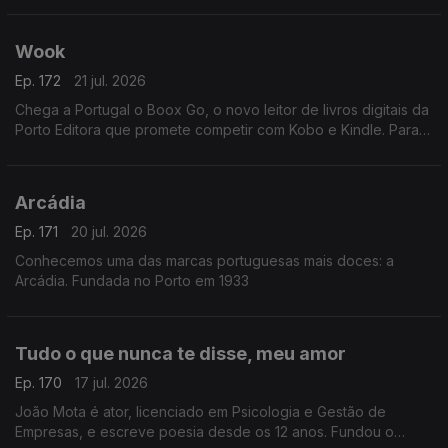
à gestão cultural aos 26 anos
Wook
Ep. 172
21 jul. 2026
Chega a Portugal o Boox Go, o novo leitor de livros digitais da
Porto Editora que promete competir com Kobo e Kindle. Para
apresentar esta novidade, recebemos Rui Aragão, diretor da
Wook.
Arcádia
Ep. 171
20 jul. 2026
Conhecemos uma das marcas portuguesas mais doces: a
Arcádia. Fundada no Porto em 1933
Tudo o que nunca te disse, meu amor
Ep. 170
17 jul. 2026
João Mota é ator, licenciado em Psicologia e Gestão de
Empresas, e escreve poesia desde os 12 anos. Fundou o