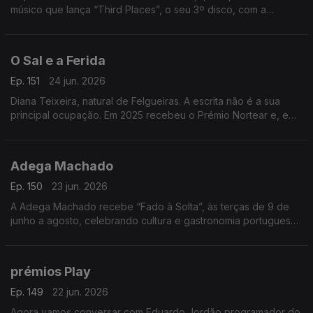
músico que lança “Third Places”, o seu 3º disco, com a
participação de nomes de destaque. Um especialista em
música contemporânea.
O Sal e a Ferida
Ep. 151
24 jun. 2026
Diana Teixeira, natural de Felgueiras. A escrita não é a sua
principal ocupação. Em 2025 recebeu o Prémio Nortear e, em
2026, venceu o Prémio Lions com “O Sal e a Ferida
Adega Machado
Ep. 150
23 jun. 2026
A Adega Machado recebe “Fado à Solta”, às terças de 9 de
junho a agosto, celebrando cultura e gastronomia portuguesa.
Evento pensado para emigrantes. Nuno Fernandes apresenta
a iniciativa
prémios Play
Ep. 149
22 jun. 2026
Agora vamos conversar com Eduardo Jordão programador do