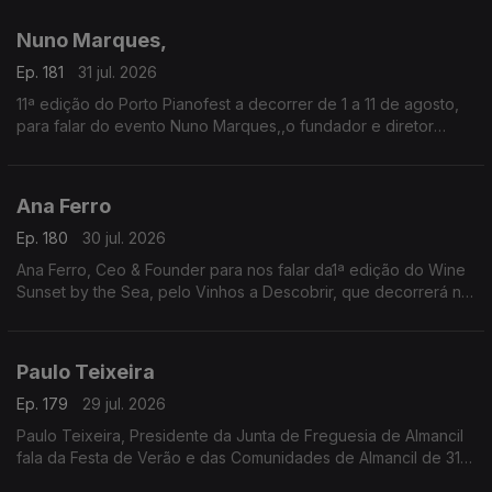
prato certificado, e conta com concertos, artesanato e
tasquinhas.
Nuno Marques,
O grão-confrade Luís Manso da Confraria Gastronómica de
Almeirim fala sobre este símbolo da gastronomia.
Ep. 181
31 jul. 2026
11ª edição do Porto Pianofest a decorrer de 1 a 11 de agosto,
para falar do evento Nuno Marques,,o fundador e diretor
artístico deste festival internacional de piano realizado no
Porto e ligado a Nova Iorque.
Ana Ferro
Ep. 180
30 jul. 2026
Ana Ferro, Ceo & Founder para nos falar da1ª edição do Wine
Sunset by the Sea, pelo Vinhos a Descobrir, que decorrerá no
dia 1 de agosto na Figueira da Foz.
Paulo Teixeira
Ep. 179
29 jul. 2026
Paulo Teixeira, Presidente da Junta de Freguesia de Almancil
fala da Festa de Verão e das Comunidades de Almancil de 31
julho a 2 de agosto. O Jardim das Comunidades volta a ser o