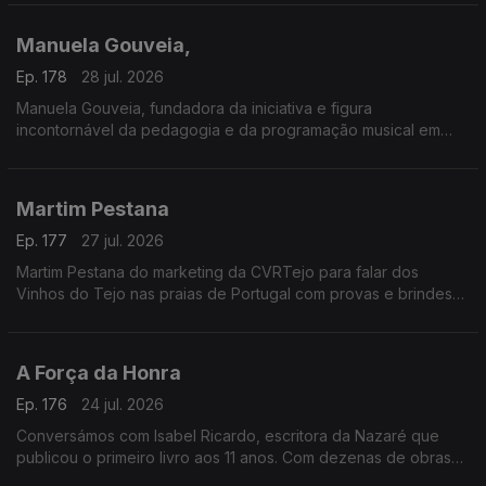
ponto de encontro do verão com grandes concertos,
gastronomia típica, artesanato e muita animação.
Manuela Gouveia,
A entrada é gratuita e as portas abrem todos os dias às 18h00.
Ep. 178
28 jul. 2026
Manuela Gouveia, fundadora da iniciativa e figura
incontornável da pedagogia e da programação musical em
Portugal, sobre a Semana Internacional de Piano de Óbidos
(SIPO) a 31.ª edição entre 26 de junho e 4 de agosto de 2026
promovida pela ACIM, reafirmando o seu papel enquanto
Martim Pestana
referência nacional e internacional na formação e
apresentação pianística.
Ep. 177
27 jul. 2026
Martim Pestana do marketing da CVRTejo para falar dos
Vinhos do Tejo nas praias de Portugal com provas e brindes
de 11 de julho a 15 de agosto.
A Força da Honra
Ep. 176
24 jul. 2026
Conversámos com Isabel Ricardo, escritora da Nazaré que
publicou o primeiro livro aos 11 anos. Com dezenas de obras
premiadas e traduzidas, estreia-se agora no romance histórico