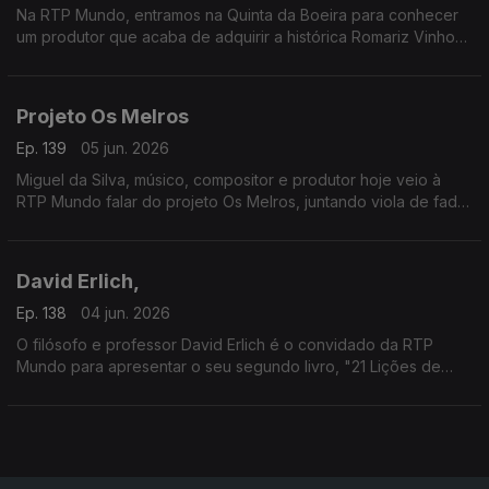
Na RTP Mundo, entramos na Quinta da Boeira para conhecer
um produtor que acaba de adquirir a histórica Romariz Vinhos.
À conversa com Albino Jorge sobre este novo capítulo no
Vinho do Porto
Projeto Os Melros
Ep. 139
05 jun. 2026
Miguel da Silva, músico, compositor e produtor hoje veio à
RTP Mundo falar do projeto Os Melros, juntando viola de fado,
poemas de João Monge com as vozes da Maria João Luís e
do André Gago.
David Erlich,
Ep. 138
04 jun. 2026
O filósofo e professor David Erlich é o convidado da RTP
Mundo para apresentar o seu segundo livro, "21 Lições de
Filosofia para ter uma vida quase Boa".