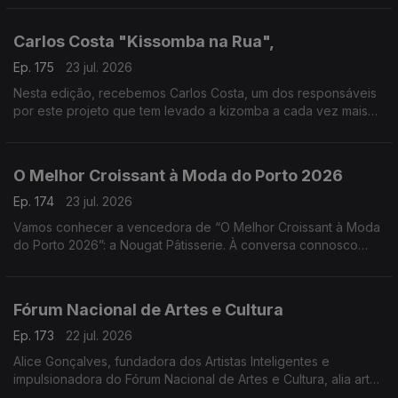
com “A Força da Honra”
Carlos Costa "Kissomba na Rua",
Ep. 175
23 jul. 2026
Nesta edição, recebemos Carlos Costa, um dos responsáveis
por este projeto que tem levado a kizomba a cada vez mais
pessoas, promovendo a dança, a cultura e o convívio em
espaços públicos.
O Melhor Croissant à Moda do Porto 2026
Ep. 174
23 jul. 2026
Vamos conhecer a vencedora de “O Melhor Croissant à Moda
do Porto 2026”: a Nougat Pâtisserie. À conversa connosco
estarão o Chefe Pasteleiro Daniel Leal e a cake designer
Juliana Couto
Fórum Nacional de Artes e Cultura
Ep. 173
22 jul. 2026
Alice Gonçalves, fundadora dos Artistas Inteligentes e
impulsionadora do Fórum Nacional de Artes e Cultura, alia arte,
estratégia e políticas culturais. Jurista de formação, dedicou-se