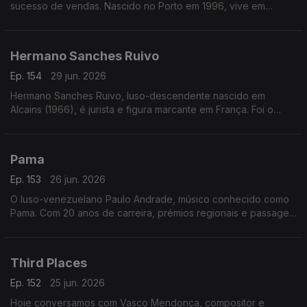
sucesso de vendas. Nascido no Porto em 1996, vive em
Lisboa, é licenciado em História
Hermano Sanches Ruivo
Ep. 154
29 jun. 2026
Hermano Sanches Ruivo, luso-descendente nascido em
Alcains (1966), é jurista e figura marcante em França. Foi o
primeiro português vereador em Paris e destacou-se na
promoção da língua, cultura e diáspora portuguesa
Pama
Ep. 153
26 jun. 2026
O luso-venezuelano Paulo Andrade, músico conhecido como
Pama. Com 20 anos de carreira, prémios regionais e passagem
pelo The Voice, divide a música com uma barbearia no centro
da Mealhada
Third Places
Ep. 152
25 jun. 2026
Hoje conversamos com Vasco Mendonça, compositor e