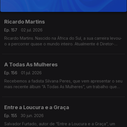
o seu novo livro “Os Mitos Que o Estão a Bloquear”. Uma
reflexão sobre as crenças que podem estar a limitar o nosso
potencial
Ricardo Martins
Ep. 157
02 jul. 2026
Ricardo Martins. Nascido na África do Sul, a sua carreira levou-
o a percorrer quase o mundo inteiro. Atualmente é Diretor-
Geral da Cegoc
A Todas As Mulheres
Ep. 156
01 jul. 2026
Recebemos a fadista Silvana Peres, que vem apresentar o seu
mais recente álbum “A Todas As Mulheres”, um trabalho que
celebra a força, a emoção e a voz feminina no fado
Entre a Loucura e a Graça
Ep. 155
30 jun. 2026
Salvador Furtado, autor de “Entre a Loucura e a Graça”, um