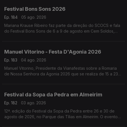
Festival Bons Sons 2026
Ep. 184
05 ago. 2026
Mariana Krause Ribeiro faz parte da direção do SCOCS e fala
do Festival Bons Sons de 6 a 9 de agosto em Cem Soldos,
Tomar que se volta a transformar numa aldeia-festival, este
ano sob a ideia de resistência.
Manuel Vitorino - Festa D'Agonia 2026
Ep. 183
04 ago. 2026
Manuel Vitorino, Presidente da Vianafestas sobre a Romaria
de Nossa Senhora da Agonia 2026 que se realiza de 15 a 23
de agosto em Viana do Castelo que volta a ser o palco da
tradição, da devoção e da alegria.
Festival da Sopa da Pedra em Almeirim
Ep. 182
03 ago. 2026
12ª. edição do Festival da Sopa da Pedra entre 26 e 30 de
agosto de 2026, no Parque das Tílias em Almeirim. O evento
celebra a gastronomia ribatejana, onde se destaca o famoso