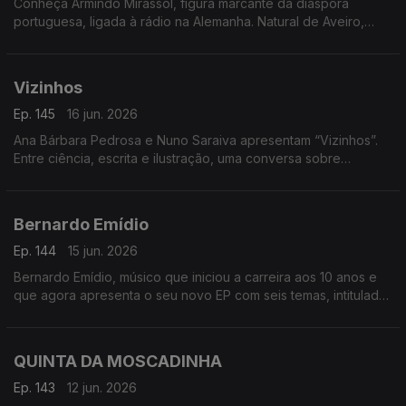
Conheça Armindo Mirassol, figura marcante da diáspora
mais conscientes e alinhados com os ritmos naturais.
portuguesa, ligada à rádio na Alemanha. Natural de Aveiro,
emigrou aos 14 anos, passou pela Venezuela e fixou-se na
Alemanha
Vizinhos
Ep. 145
16 jun. 2026
Ana Bárbara Pedrosa e Nuno Saraiva apresentam “Vizinhos”.
Entre ciência, escrita e ilustração, uma conversa sobre
cidades, identidade e histórias que nos ligam
Bernardo Emídio
Ep. 144
15 jun. 2026
Bernardo Emídio, músico que iniciou a carreira aos 10 anos e
que agora apresenta o seu novo EP com seis temas, intitulado
de forma original ‘Bernardo Emídio’
QUINTA DA MOSCADINHA
Ep. 143
12 jun. 2026