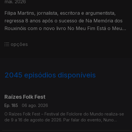
mai. 2026
Filipa Martins, jornalista, escritora e argumentista,
regressa 8 anos após o sucesso de Na Memória dos
Rouxinóis com o novo livro No Meu Fim Está o Meu
Começo, já nas livrarias
opções
2045
episódios disponíveis
944521
941611
938108
947219
Raízes Folk Fest
Ep. 185
06 ago. 2026
O Raízes Folk Fest – Festival de Folclore do Mundo realiza-se
de 9 a 16 de agosto de 2026. Par falar do evento, Nuno
Leitão, responsável pelo Rancho Folclórico Recreativo Clube
Bonjardim.