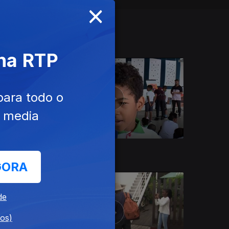
×
 na RTP
para todo o
e media
28 fev. 2020
GORA
de
dos)