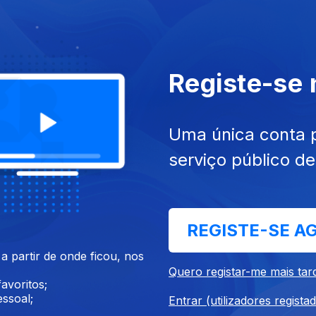
Registe-se
Uma única conta 
serviço público d
020
06 mar. 2020
REGISTE-SE A
 partir de onde ficou, nos
Quero registar-me mais tar
avoritos;
ssoal;
Entrar (utilizadores regista