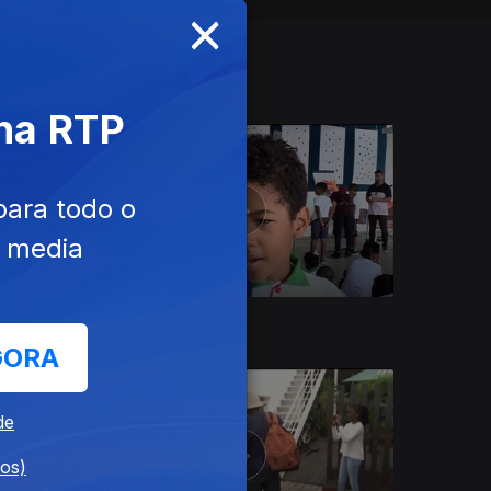
×
 na RTP
para todo o
e media
28 fev. 2020
GORA
de
dos)