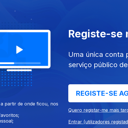
Registe-se
Uma única conta 
serviço público d
020
06 mar. 2020
REGISTE-SE A
 partir de onde ficou, nos
Quero registar-me mais tar
avoritos;
ssoal;
Entrar (utilizadores regista