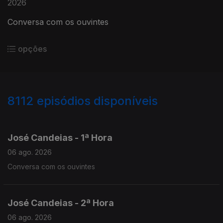
2026
Conversa com os ouvintes
opções
8112
episódios disponíveis
946053
944647
943286
José Candeias - 1ª Hora
06 ago. 2026
Conversa com os ouvintes
José Candeias - 2ª Hora
06 ago. 2026