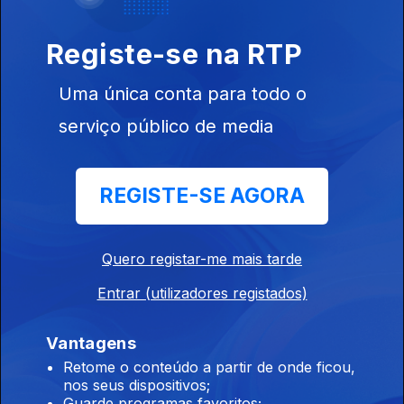
Conversa com os ouvintes
Registe-se na RTP
José Candeias - 1ª Hora
Uma única conta para todo o
27 jul. 2026
Conversa com os ouvintes
serviço público de media
José Candeias - Compacto - 2ª Hora
REGISTE-SE AGORA
25 jul. 2026
Conversa com os ouvintes
Quero registar-me mais tarde
Entrar (utilizadores registados)
José Candeias - Compacto - 1ª Hora
25 jul. 2026
Vantagens
Conversa com os ouvintes
Retome o conteúdo a partir de onde ficou,
nos seus dispositivos;
Guarde programas favoritos;