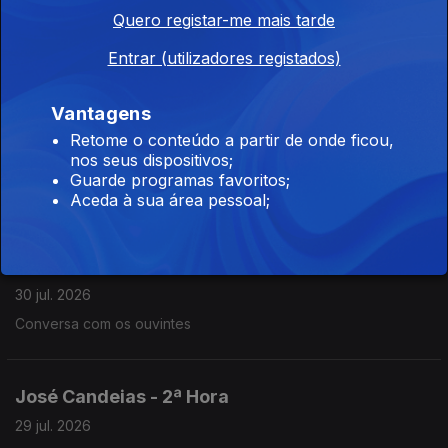
José Candeias - 2ª Hora
Quero registar-me mais tarde
31 jul. 2026
Entrar (utilizadores registados)
Conversa com os ouvintes
Vantagens
José Candeias - 2ª Hora
Retome o conteúdo a partir de onde ficou,
nos seus dispositivos;
30 jul. 2026
Guarde programas favoritos;
Conversa com os ouvintes
Aceda à sua área pessoal;
José Candeias - 1ª Hora
30 jul. 2026
Conversa com os ouvintes
José Candeias - 2ª Hora
29 jul. 2026