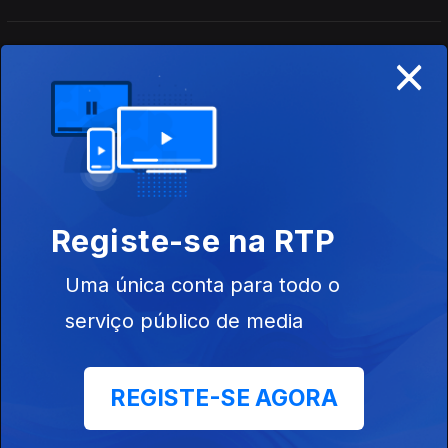
×
José Candeias - Compacto - 2ª Hora
01 ago. 2026
Conversa com os ouvintes
José Candeias - Compacto - 1ª Hora
01 ago. 2026
Registe-se na RTP
Conversa com os ouvintes
Uma única conta para todo o
serviço público de media
José Candeias - 1ª Hora
31 jul. 2026
Conversa com os ouvintes
REGISTE-SE AGORA