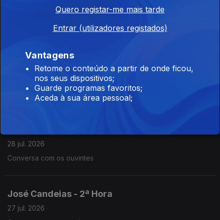
José Candeias - 1ª Hora
Quero registar-me mais tarde
29 jul. 2026
Entrar (utilizadores registados)
Conversa com os ouvintes
Vantagens
José Candeias - 2ª Hora
Retome o conteúdo a partir de onde ficou,
nos seus dispositivos;
28 jul. 2026
Guarde programas favoritos;
Conversa com os ouvintes
Aceda à sua área pessoal;
José Candeias - 1ª Hora
28 jul. 2026
Conversa com os ouvintes
José Candeias - 2ª Hora
27 jul. 2026