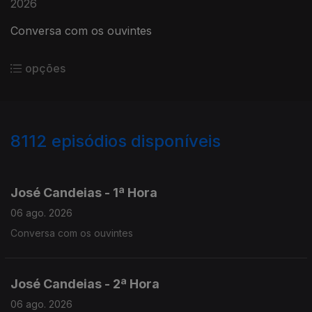
2026
Conversa com os ouvintes
opções
8112
episódios disponíveis
946053
944647
943286
José Candeias - 1ª Hora
06 ago. 2026
Conversa com os ouvintes
José Candeias - 2ª Hora
06 ago. 2026