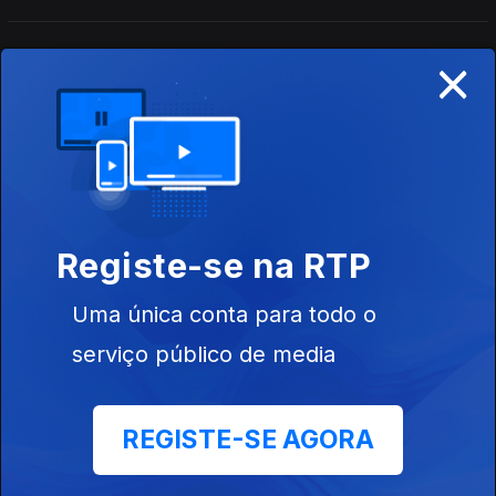
×
José Candeias - 2ª Hora
30 jul. 2026
Conversa com os ouvintes
José Candeias - 1ª Hora
30 jul. 2026
Registe-se na RTP
Conversa com os ouvintes
Uma única conta para todo o
serviço público de media
José Candeias - 2ª Hora
29 jul. 2026
Conversa com os ouvintes
REGISTE-SE AGORA