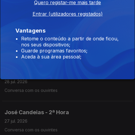
Quero registar-me mais tarde
29 jul. 2026
Conversa com os ouvintes
Entrar (utilizadores registados)
Vantagens
José Candeias - 2ª Hora
Retome o conteúdo a partir de onde ficou,
28 jul. 2026
nos seus dispositivos;
Guarde programas favoritos;
Conversa com os ouvintes
Aceda à sua área pessoal;
José Candeias - 1ª Hora
28 jul. 2026
Conversa com os ouvintes
José Candeias - 2ª Hora
27 jul. 2026
Conversa com os ouvintes