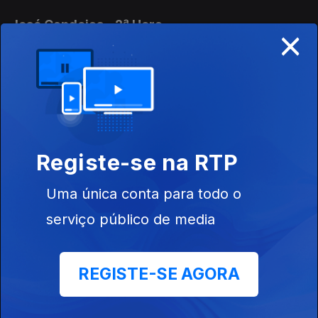
José Candeias - 2ª Hora
×
30 jul. 2026
Conversa com os ouvintes
José Candeias - 1ª Hora
30 jul. 2026
Registe-se na RTP
Conversa com os ouvintes
Uma única conta para todo o
José Candeias - 2ª Hora
serviço público de media
29 jul. 2026
Conversa com os ouvintes
REGISTE-SE AGORA
José Candeias - 1ª Hora