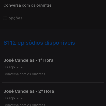
Conversa com os ouvintes
opções
8112
episódios disponíveis
946053
944647
943286
José Candeias - 1ª Hora
06 ago. 2026
Conversa com os ouvintes
José Candeias - 2ª Hora
06 ago. 2026
Conversa com os ouvintes