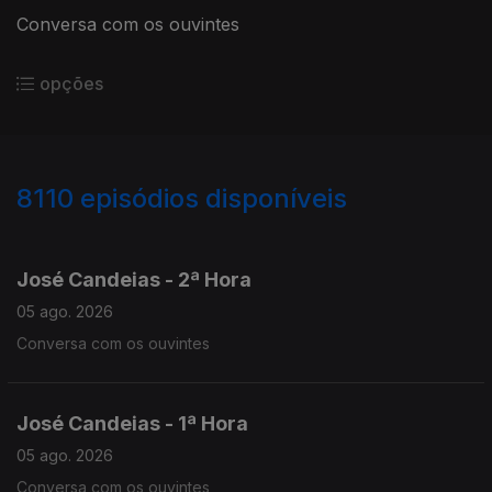
Conversa com os ouvintes
opções
8110
episódios disponíveis
945801
944440
943035
José Candeias - 2ª Hora
05 ago. 2026
Conversa com os ouvintes
José Candeias - 1ª Hora
05 ago. 2026
Conversa com os ouvintes