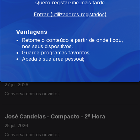
Quero registar-me mais tarde
28 jul. 2026
Conversa com os ouvintes
Entrar (utilizadores registados)
Vantagens
José Candeias - 2ª Hora
Retome o conteúdo a partir de onde ficou,
27 jul. 2026
nos seus dispositivos;
Guarde programas favoritos;
Conversa com os ouvintes
Aceda à sua área pessoal;
José Candeias - 1ª Hora
27 jul. 2026
Conversa com os ouvintes
José Candeias - Compacto - 2ª Hora
25 jul. 2026
Conversa com os ouvintes