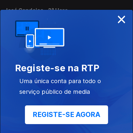
José Candeias - 2ª Hora
×
29 jul. 2026
Conversa com os ouvintes
José Candeias - 1ª Hora
29 jul. 2026
Registe-se na RTP
Conversa com os ouvintes
Uma única conta para todo o
José Candeias - 2ª Hora
serviço público de media
28 jul. 2026
Conversa com os ouvintes
REGISTE-SE AGORA
José Candeias - 1ª Hora