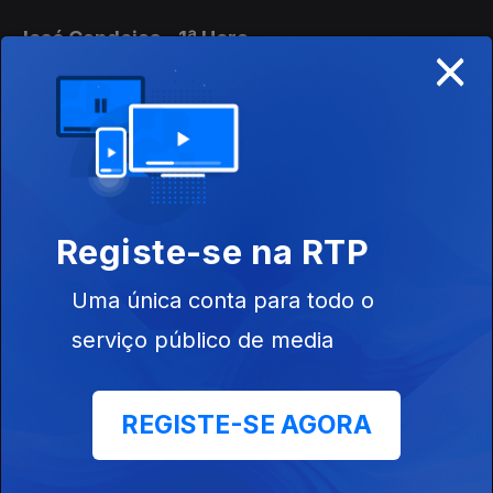
José Candeias - 1ª Hora
×
31 jul. 2026
Conversa com os ouvintes
José Candeias - 2ª Hora
31 jul. 2026
Registe-se na RTP
Conversa com os ouvintes
Uma única conta para todo o
José Candeias - 2ª Hora
serviço público de media
30 jul. 2026
Conversa com os ouvintes
REGISTE-SE AGORA
José Candeias - 1ª Hora