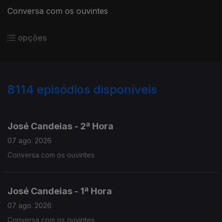
Conversa com os ouvintes
opções
8114
episódios disponíveis
946061
944659
943314
José Candeias - 2ª Hora
07 ago. 2026
Conversa com os ouvintes
José Candeias - 1ª Hora
07 ago. 2026
Conversa com os ouvintes