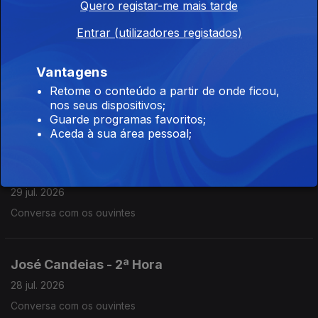
Quero registar-me mais tarde
30 jul. 2026
Conversa com os ouvintes
Entrar (utilizadores registados)
Vantagens
José Candeias - 2ª Hora
Retome o conteúdo a partir de onde ficou,
29 jul. 2026
nos seus dispositivos;
Guarde programas favoritos;
Conversa com os ouvintes
Aceda à sua área pessoal;
José Candeias - 1ª Hora
29 jul. 2026
Conversa com os ouvintes
José Candeias - 2ª Hora
28 jul. 2026
Conversa com os ouvintes